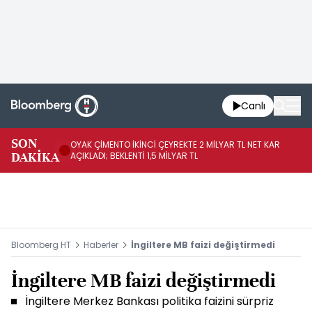
Canlı
İR
SON
OYAK ÇİMENTO İKİNCİ ÇEYREKTE 2 MİLYAR TL NET KAR
YÖ
DAKİKA
AÇIKLADI; BEKLENTİ 1,5 MİLYAR TL
OL
Bloomberg HT
Haberler
İngiltere MB faizi değiştirmedi
İngiltere MB faizi değiştirmedi
İngiltere Merkez Bankası politika faizini sürpriz