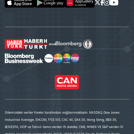
Sitemizdeki veriler Foreks tarafından sağlanmaktadır. NASDAQ, Dow Jones
Industrial Average, SHCOM, FTSE 100, CAC 40, DAX 30, Hang Seng, IBEX 35,
BOVESPA, VİOP ve Tahvil-bono verileri 15 dakika; CME, NYMEX VE S&P verileri 10