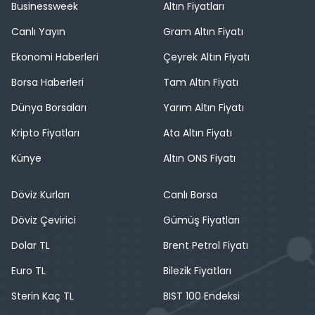
Businessweek
Altın Fiyatları
Canlı Yayın
Gram Altın Fiyatı
Ekonomi Haberleri
Çeyrek Altın Fiyatı
Borsa Haberleri
Tam Altın Fiyatı
Dünya Borsaları
Yarım Altın Fiyatı
Kripto Fiyatları
Ata Altın Fiyatı
Künye
Altın ONS Fiyatı
Döviz Kurları
Canlı Borsa
Döviz Çevirici
Gümüş Fiyatları
Dolar TL
Brent Petrol Fiyatı
Euro TL
Bilezik Fiyatları
Sterin Kaç TL
BIST 100 Endeksi