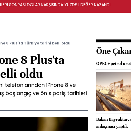
İLERİ SONRASI DOLAR KARŞISINDA YÜZDE 1 DEĞER KAZANDI
ne 8 Plus'ta Türkiye tarihi belli oldu
Öne Çıka
one 8 Plus'ta
OPEC+ petrol üreti
elli oldu
yeni telefonlarından iPhone 8 ve
ış başlangıç ve ön sipariş tarihleri
Bakan Bayraktar: 
anlaşması yaptık