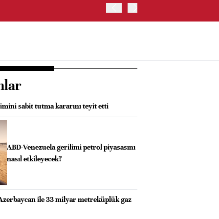
ABD İSTİHDAM VERİLERİ S
nlar
mini sabit tutma kararını teyit etti
ABD-Venezuela gerilimi petrol piyasasını
nasıl etkileyecek?
Azerbaycan ile 33 milyar metreküplük gaz