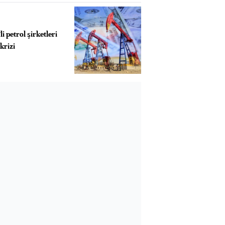
i petrol şirketleri
krizi