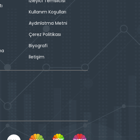
İzleyici Temsilcisi
tı
Kullanım Koşulları
Aydınlatma Metni
Çerez Politikası
Biyografi
ma
İletişim