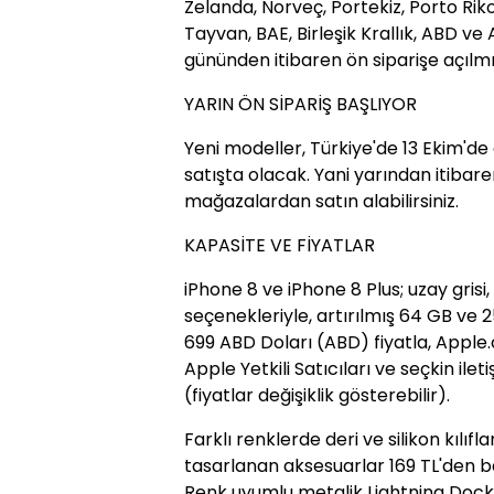
Zelanda, Norveç, Portekiz, Porto Riko,
Tayvan, BAE, Birleşik Krallık, ABD ve
gününden itibaren ön siparişe açılmı
YARIN ÖN SİPARİŞ BAŞLIYOR
Yeni modeller, Türkiye'de 13 Ekim'de 
satışta olacak. Yani yarından itibaren
mağazalardan satın alabilirsiniz.
KAPASİTE VE FİYATLAR
iPhone 8 ve iPhone 8 Plus; uzay grisi
seçenekleriyle, artırılmış 64 GB ve 
699 ABD Doları (ABD) fiyatla, Apple
Apple Yetkili Satıcıları ve seçkin il
(fiyatlar değişiklik gösterebilir).
Farklı renklerde deri ve silikon kılı
tasarlanan aksesuarlar 169 TL'den ba
Renk uyumlu metalik Lightning Dock’l