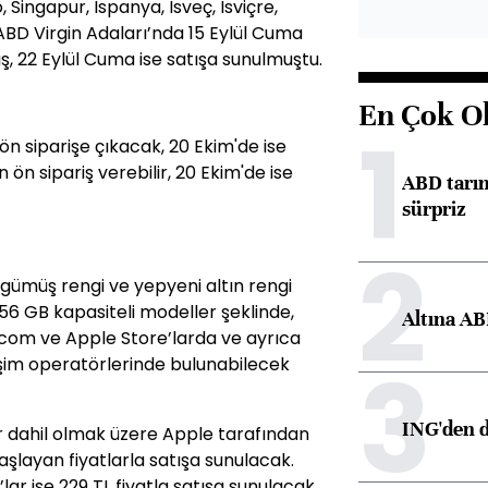
 Singapur, İspanya, İsveç, İsviçre,
 ABD Virgin Adaları’nda 15 Eylül Cuma
ş, 22 Eylül Cuma ise satışa sunulmuştu.
En Çok O
1
ön siparişe çıkacak, 20 Ekim'de ise
 ön sipariş verebilir, 20 Ekim'de ise
ABD tarım
sürpriz
2
, gümüş rengi ve yepyeni altın rengi
256 GB kapasiteli modeller şeklinde,
Altına AB
.com ve Apple Store’larda ve ayrıca
3
etişim operatörlerinde bulunabilecek
ING'den d
flar dahil olmak üzere Apple tarafından
şlayan fiyatlarla satışa sunulacak.
ar ise 229 TL fiyatla satışa sunulacak.