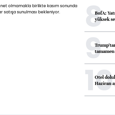
8
in net olmamakla birlikte kasım sonunda
ar satışa sunulması bekleniyor.
BofA: Yatı
yüksek se
9
Trump'tan
tamamen o
10
Otel dolu
Haziran a