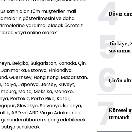
4
us satın alan tüm müşteriler mail
Döviz cins
lamaların gösterilmesini ve daha
eştirmelerine yardımcı olacak ücretsiz
5
’larda veya online olarak
Türkiye, 
savunma 
6
eyn, Belçika, Bulgaristan, Kanada, Çin,
, Danimarka, Estonya, Finlandiya,
and, Guernsey, Hong Kong, Macaristan,
Çin'in alt
ı, İtalya, Japonya, Jersey, Kuveyt,
semburg, Malta, Meksika, Monako,
7
ya, Portekiz, Porto Riko, Katar,
ngapur, Slovakya, Slovenya, İspanya,
Küresel gı
Krallık, ABD ve ABD Virgin Adaları’nda
tırmandı
 gününden itibaren sipariş edebilecek
satışa sunulacak.