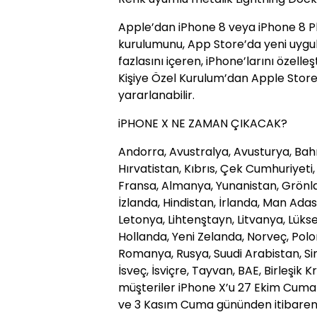
Apple’dan iPhone 8 veya iPhone 8 Pl
kurulumunu, App Store’da yeni uygu
fazlasını içeren, iPhone’larını özell
Kişiye Özel Kurulum’dan Apple Store
yararlanabilir.
iPHONE X NE ZAMAN ÇIKACAK?
Andorra, Avustralya, Avusturya, Bahr
Hırvatistan, Kıbrıs, Çek Cumhuriyeti
Fransa, Almanya, Yunanistan, Grönl
İzlanda, Hindistan, İrlanda, Man Adas
Letonya, Lihtenştayn, Litvanya, Lük
Hollanda, Yeni Zelanda, Norveç, Polon
Romanya, Rusya, Suudi Arabistan, Si
İsveç, İsviçre, Tayvan, BAE, Birleşik 
müşteriler iPhone X’u 27 Ekim Cuma
ve 3 Kasım Cuma gününden itibaren 