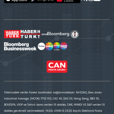
Sitemizdeki veriler Foreks tarafından sağlanmaktadır. NASDAQ, Dow Jones
Industrial Average, SHCOM, FTSE 100, CAC 40, DAX 30, Hang Seng, IBEX 35,
BOVESPA, VİOP ve Tahvil-bono verileri 15 dakika; CME, NYMEX VE S&P verileri 10
dakika gecikmeli verilmektedir. YASAL UYARI © 2026 Kayıtlı Elektronik Posta