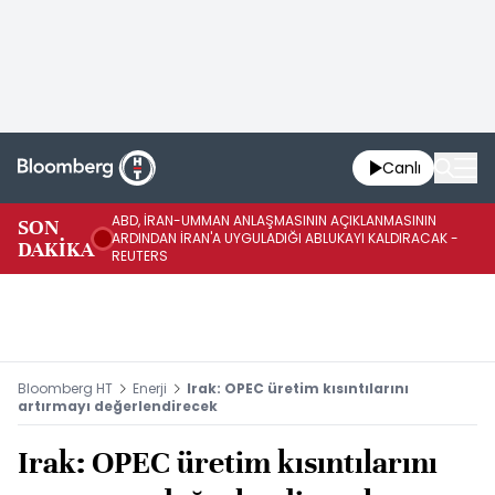
Canlı
ABD, İRAN-UMMAN ANLAŞMASININ AÇIKLANMASININ
AB
SON
ARDINDAN İRAN'A UYGULADIĞI ABLUKAYI KALDIRACAK -
GE
DAKİKA
REUTERS
UY
Bloomberg HT
Enerji
Irak: OPEC üretim kısıntılarını
artırmayı değerlendirecek
Irak: OPEC üretim kısıntılarını