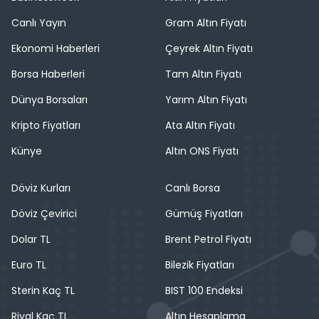
Canlı Yayın
Gram Altın Fiyatı
Ekonomi Haberleri
Çeyrek Altın Fiyatı
Borsa Haberleri
Tam Altın Fiyatı
Dünya Borsaları
Yarım Altın Fiyatı
Kripto Fiyatları
Ata Altın Fiyatı
Künye
Altın ONS Fiyatı
Döviz Kurları
Canlı Borsa
Döviz Çevirici
Gümüş Fiyatları
Dolar TL
Brent Petrol Fiyatı
Euro TL
Bilezik Fiyatları
Sterin Kaç TL
BIST 100 Endeksi
Riyal Kaç TL
Altın Hesaplama