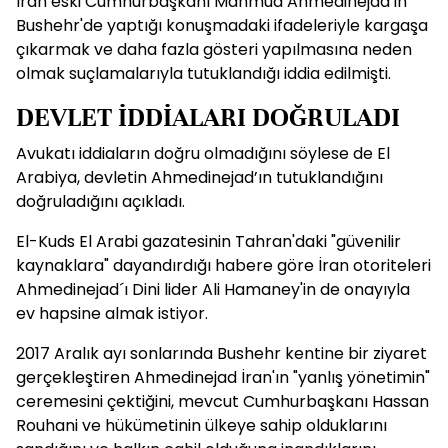
İran eski Cumhurbaşkanı Mahmud Ahmedinejad'ın
Bushehr'de yaptığı konuşmadaki ifadeleriyle kargaşa
çıkarmak ve daha fazla gösteri yapılmasına neden
olmak suçlamalarıyla tutuklandığı iddia edilmişti.
DEVLET İDDİALARI DOĞRULADI
Avukatı iddiaların doğru olmadığını söylese de El
Arabiya, devletin Ahmedinejad’ın tutuklandığını
doğruladığını açıkladı.
El-Kuds El Arabi gazatesinin Tahran'daki "güvenilir
kaynaklara" dayandırdığı habere göre İran otoriteleri
Ahmedinejad´ı Dini lider Ali Hamaney'in de onayıyla
ev hapsine almak istiyor.
2017 Aralık ayı sonlarında Bushehr kentine bir ziyaret
gerçekleştiren Ahmedinejad İran'ın "yanlış yönetimin"
ceremesini çektiğini, mevcut Cumhurbaşkanı Hassan
Rouhani ve hükümetinin ülkeye sahip olduklarını