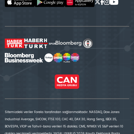
Sitemizdeki veriler Foreks tarafından sağlanmaktadır. NASDAQ, Dow Jones
Industrial Average, SHCOM, FTSE 100, CAC 40, DAX 30, Hang Seng, IBEX 35,
BOVESPA, VİOP ve Tahvil-bono verileri 15 dakika; CME, NYMEX VE S&P verileri 10
dakika gecikmeli verilmektedir. YASAL UYARI © 2026 Kayıtlı Elektronik Posta