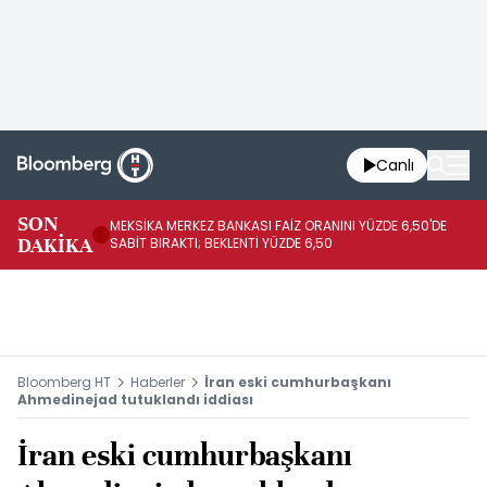
Canlı
SON
MEKSİKA MERKEZ BANKASI FAİZ ORANINI YÜZDE 6,50'DE
OY
DAKİKA
SABİT BIRAKTI; BEKLENTİ YÜZDE 6,50
AÇ
Bloomberg HT
Haberler
İran eski cumhurbaşkanı
Ahmedinejad tutuklandı iddiası
İran eski cumhurbaşkanı