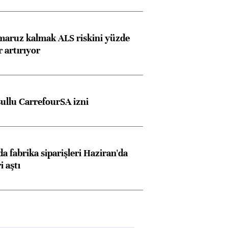
Almanya, Commerzbank
Ba
konusunda Unicredit ile
me
 maruz kalmak ALS riskini yüzde
görüşmelere hazırlanıyor
 artırıyor
ngıçları
şullu CarrefourSA izni
a fabrika siparişleri Haziran'da
i aştı