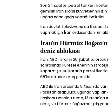
Son 24 saatte, petrol tankeri, konte
geminin İran silahlı kuvvetlerinin i
Boğazı’ndan geçiş yaptığı belirtildi.
İran devlet televizyonu da 5 süper 
yapmak için İran ordusundan izin al
İran'ın Hürmüz Boğazı'n
deniz ablukası
İran, ABD-İsrail'in 28 Şubat'ta ortak
sonrasında küresel enerjinin stratej
kapatmıştı. Bu kararla petrol fiyatl
65'lere kadar artış görüldü.
ABD ile İran arasında 8 Nisan'da va
Pakistan arabuluculuğunda yapıla
Başkanı Donald Trump, 13 Nisan'da İ
almış ve Hürmüz Boğazı'na giriş yapa