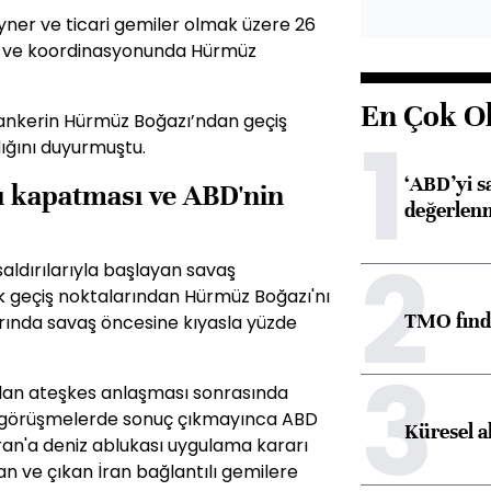
yner ve ticari gemiler olmak üzere 26
zini ve koordinasyonunda Hürmüz
En Çok O
tankerin Hürmüz Boğazı’ndan geçiş
1
dığını duyurmuştu.
‘ABD’yi s
ı kapatması ve ABD'nin
değerlen
2
 saldırılarıyla başlayan savaş
ik geçiş noktalarından Hürmüz Boğazı'nı
TMO fındık
arında savaş öncesine kıyasla yüzde
3
rılan ateşkes anlaşması sonrasında
n görüşmelerde sonuç çıkmayınca ABD
Küresel a
ran'a deniz ablukası uygulama kararı
n ve çıkan İran bağlantılı gemilere