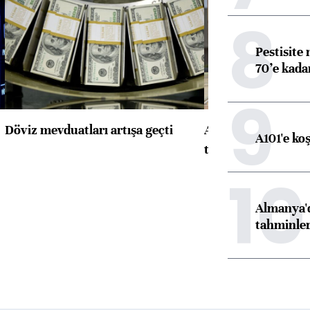
8
Pestisite
70’e kadar
9
Döviz mevduatları artışa geçti
ABD'de konut başla
A101'e ko
toparlandı
10
Almanya'd
tahminler