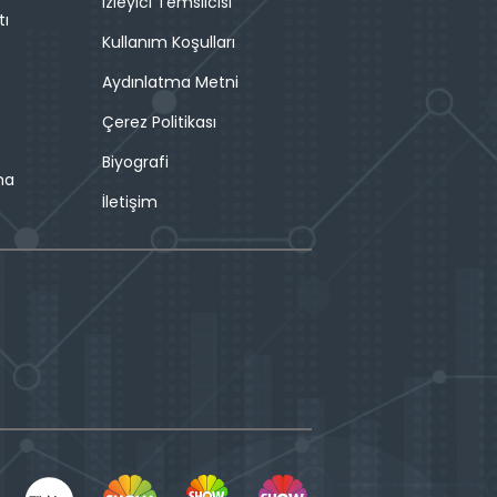
İzleyici Temsilcisi
tı
Kullanım Koşulları
Aydınlatma Metni
Çerez Politikası
Biyografi
ma
İletişim