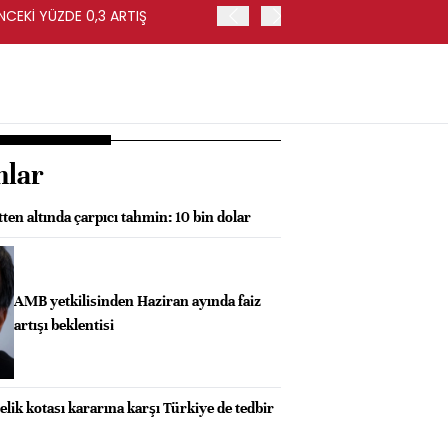
NCEKİ YÜZDE 0,3 ARTIŞ
APOLLO, EASYJET'İ HİSSE 
nlar
tten altında çarpıcı tahmin: 10 bin dolar
AMB yetkilisinden Haziran ayında faiz
artışı beklentisi
elik kotası kararına karşı Türkiye de tedbir