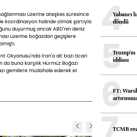
4
Yabancı h
 sağlanması üzerine ateşkes süresince
döndü
le koordinasyon halinde olmak şartıyla
lduğunu duyurmuş ancak ABD'nin deniz
ası üzerine boğazdan geçişlere
5
amıştı.
Trump'ın 
t Okyanusu'nda İran'a ait bazı ticari
iddiası
an da buna karşılık Hürmüz Boğazı
ı bazı gemilere müdahale ederek el
6
FT: Warsh
artırımın
7
TCMB reze