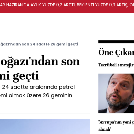
R HAZİRAN'DA AYLIK YÜZDE 0,2 ARTTI, BEKLENTİ YÜZDE 0,3 ARTIŞ, Ö
ğazı’ndan son 24 saatte 26 gemi geçti
Öne Çıka
oğazı'ndan son
Tecrübeli stratejis
mi geçti
 24 saatte aralarında petrol
gemi olmak üzere 26 geminin
"Avrupa’nın yeni ç
almalı"