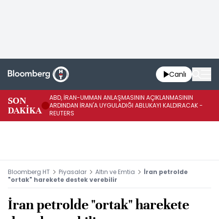
Canlı
ABD, İRAN-UMMAN ANLAŞMASININ AÇIKLANMASININ
AB
SON
ARDINDAN İRAN'A UYGULADIĞI ABLUKAYI KALDIRACAK -
GE
DAKİKA
REUTERS
UY
Bloomberg HT
Piyasalar
Altın ve Emtia
İran petrolde
"ortak" harekete destek verebilir
İran petrolde "ortak" harekete