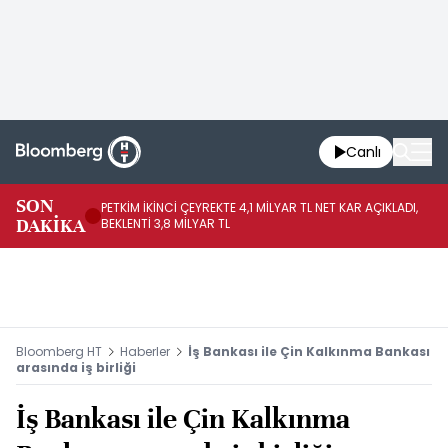
Canlı
SON
PETKİM İKİNCİ ÇEYREKTE 4,1 MİLYAR TL NET KAR AÇIKLADI,
İR
DAKİKA
BEKLENTİ 3,8 MİLYAR TL
UY
Bloomberg HT
Haberler
İş Bankası ile Çin Kalkınma Bankası
arasında iş birliği
İş Bankası ile Çin Kalkınma