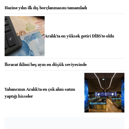
Hazine yılın ilk dış borçlanmasını tamamladı
Aralık'ta en yüksek getiri DİBS'te oldu
İhracat iklimi beş ayın en düşük seviyesinde
Yabancının Aralık'ta en çok alım-satım
yaptığı hisseler