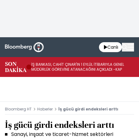
Canlı
SON
İŞ BANKASI, CAHİT ÇINAR'IN 1 EYLÜL İTİBARIYLA GENEL
İŞ
DAKİKA
MÜDÜRLÜK GÖREVİNE ATANACAĞINI AÇIKLADI -KAP
GÖ
Bloomberg HT
Haberler
İş gücü girdi endeksleri arttı
İş gücü girdi endeksleri arttı
Sanayi, inşaat ve ticaret-hizmet sektörleri