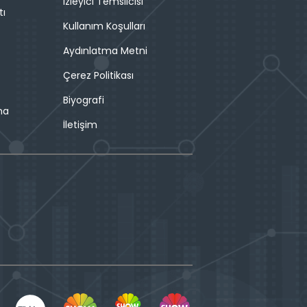
İzleyici Temsilcisi
tı
Kullanım Koşulları
Aydınlatma Metni
Çerez Politikası
Biyografi
ma
İletişim