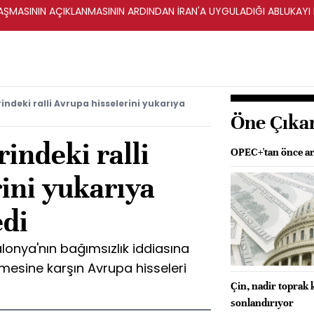
ŞMASININ AÇIKLANMASININ ARDINDAN İRAN'A UYGULADIĞI ABLUKAYI
indeki ralli Avrupa hisselerini yukarıya
Öne Çıka
rindeki ralli
OPEC+'tan önce ar
ini yukarıya
di
alonya'nın bağımsızlık iddiasına
lmesine karşın Avrupa hisseleri
Çin, nadir toprak 
sonlandırıyor