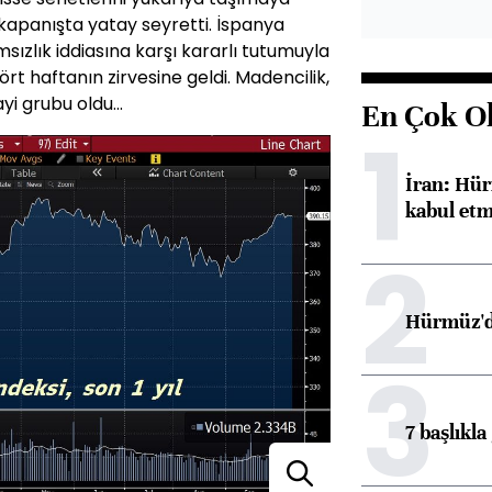
kapanışta yatay seyretti. İspanya
msızlık iddiasına karşı kararlı tutumuyla
ört haftanın zirvesine geldi. Madencilik,
i grubu oldu...
En Çok O
1
İran: Hür
kabul etm
2
Hürmüz'de
3
7 başlıkla