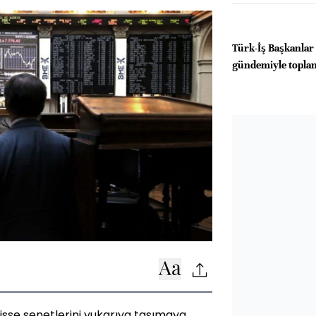
Türk-İş Başkanlar
gündemiyle topla
hisse senetlerini yukarıya taşımaya