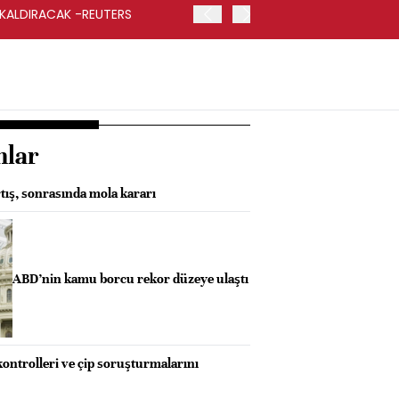
 KALDIRACAK -REUTERS
ABD DIŞİŞLERİ BAKANLIĞI
UYGULANACAK
nlar
tış, sonrasında mola kararı
ABD’nin kamu borcu rekor düzeye ulaştı
kontrolleri ve çip soruşturmalarını