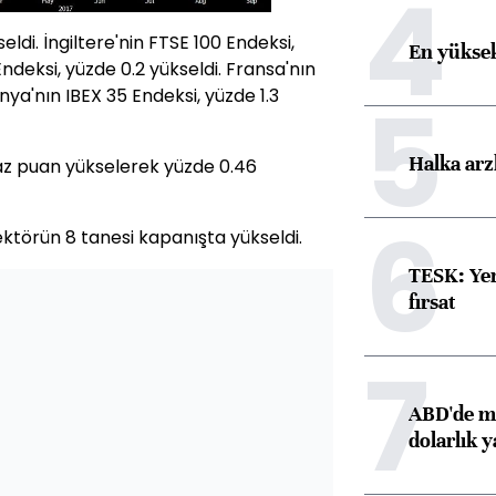
4
ldi. İngiltere'nin FTSE 100 Endeksi,
En yüksek
ndeksi, yüzde 0.2 yükseldi. Fransa'nın
5
nya'nın IBEX 35 Endeksi, yüzde 1.3
Halka arz
i baz puan yükselerek yüzde 0.46
6
ktörün 8 tanesi kapanışta yükseldi.
TESK: Yen
fırsat
7
ABD'de ma
dolarlık y