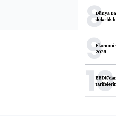
8
Dünya Ban
dolarlık h
9
Ekonomi v
2026
10
EBDK'dan 
tarifeleri