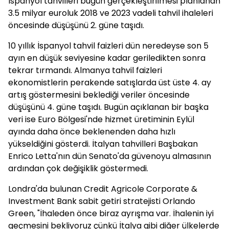
İspanyol tahvilleri bugün gerçekleştirilmesi planlanan
3.5 milyar euroluk 2018 ve 2023 vadeli tahvil ihaleleri
öncesinde düşüşünü 2. güne taşıdı.
10 yıllık İspanyol tahvil faizleri dün neredeyse son 5
ayın en düşük seviyesine kadar geriledikten sonra
tekrar tırmandı. Almanya tahvil faizleri
ekonomistlerin perakende satışlarda üst üste 4. ay
artış göstermesini beklediği veriler öncesinde
düşüşünü 4. güne taşıdı. Bugün açıklanan bir başka
veri ise Euro Bölgesi'nde hizmet üretiminin Eylül
ayında daha önce beklenenden daha hızlı
yükseldiğini gösterdi. İtalyan tahvilleri Başbakan
Enrico Letta'nın dün Senato'da güvenoyu almasının
ardından çok değişiklik göstermedi.
Londra'da bulunan Credit Agricole Corporate &
Investment Bank sabit getiri stratejisti Orlando
Green, "İhaleden önce biraz ayrışma var. İhalenin iyi
geçmesini bekliyoruz çünkü İtalya gibi diğer ülkelerde