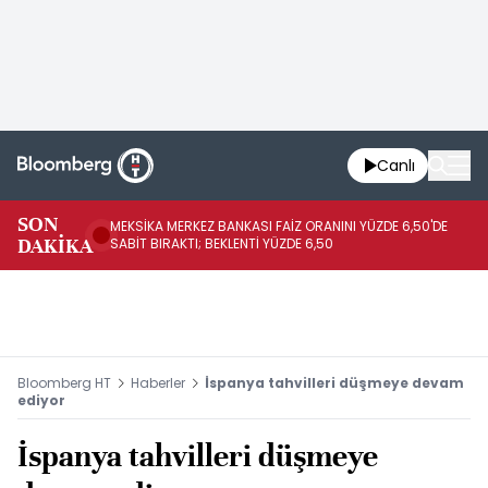
Canlı
SON
MEKSİKA MERKEZ BANKASI FAİZ ORANINI YÜZDE 6,50'DE
OY
DAKİKA
SABİT BIRAKTI; BEKLENTİ YÜZDE 6,50
AÇ
Bloomberg HT
Haberler
İspanya tahvilleri düşmeye devam
ediyor
İspanya tahvilleri düşmeye