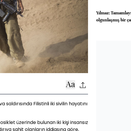
Yılmaz: Tamamlayı
olgunlaşmış bir ç
 saldırısında Filistinli iki sivilin hayatını
siklet üzerinde bulunan iki kişi insansız
dırıya şahit olanların iddiasına göre,