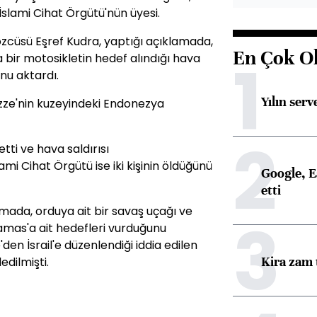
in İslami Cihat Örgütü'nün üyesi.
Sözcüsü Eşref Kudra, yaptığı açıklamada,
En Çok O
1
 bir motosikletin hedef alındığı hava
unu aktardı.
Yılın serv
Gazze'nin kuzeyindeki Endonezya
2
etti ve hava saldırısı
lami Cihat Örgütü ise iki kişinin öldüğünü
Google, Ea
etti
lamada, orduya ait bir savaş uçağı ve
3
amas'a ait hedefleri vurduğunu
'den İsrail'e düzenlendiği iddia edilen
Kira zam 
edilmişti.