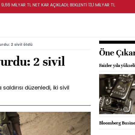
 9,66 MİLYAR TL NET KAR AÇIKLADI; BEKLENTİ 13,1 MİLYAR TL
urdu: 2 sivil öldü
Öne Çıka
vurdu: 2 sivil
Faizler yıla yükseli
saldırısı düzenledi, iki sivil
Bloomberg Busines