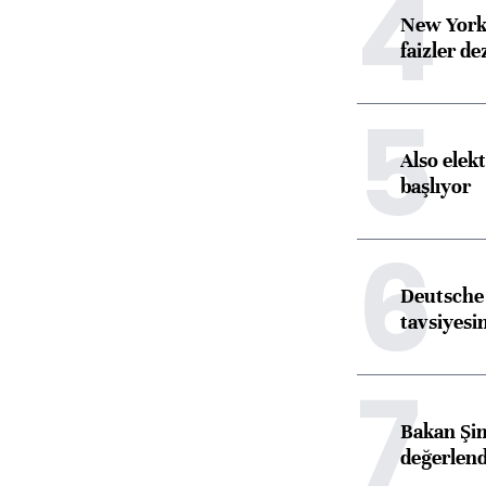
4
New York
faizler d
5
Also elekt
başlıyor
6
Deutsche 
tavsiyesin
7
Bakan Şim
değerlen