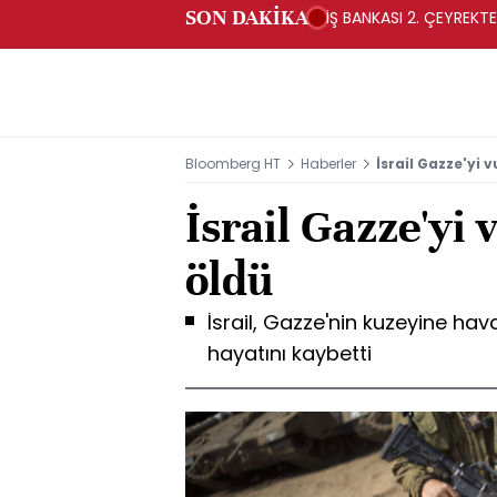
SON DAKİKA
İŞ BANKASI 2. ÇEYREKTE
Bloomberg HT
Haberler
İsrail Gazze'yi v
İsrail Gazze'yi 
öldü
İsrail, Gazze'nin kuzeyine hava 
hayatını kaybetti