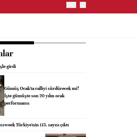
BORSA İSTANBUL'DA BIST
nlar
şle girdi
Gümüş Ocak'ta ralliyi sürdürecek mi?
İşte gümüşte son 20 yılın ocak
performansı
sweek Türkiye'nin 113. sayısı çıktı