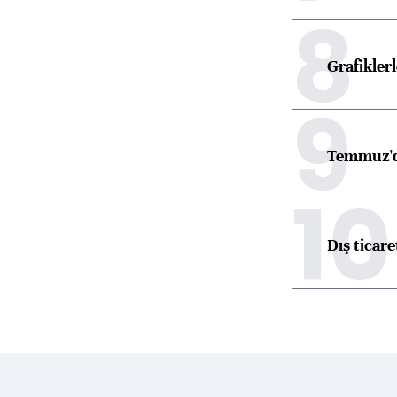
8
Grafikle
9
Temmuz'd
10
Dış ticare