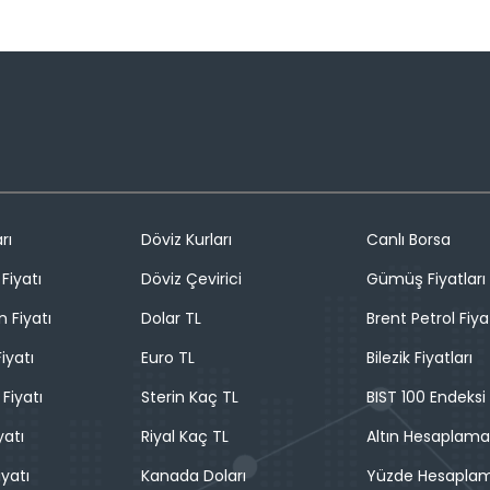
rı
Döviz Kurları
Canlı Borsa
Fiyatı
Döviz Çevirici
Gümüş Fiyatları
n Fiyatı
Dolar TL
Brent Petrol Fiya
iyatı
Euro TL
Bilezik Fiyatları
 Fiyatı
Sterin Kaç TL
BIST 100 Endeksi
yatı
Riyal Kaç TL
Altın Hesaplama
iyatı
Kanada Doları
Yüzde Hesapla