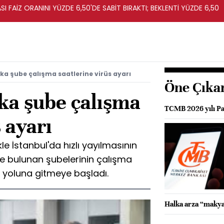
I FAİZ ORANINI YÜZDE 6,50'DE SABİT BIRAKTI; BEKLENTİ YÜZDE 6,50
ka şube çalışma saatlerine virüs ayarı
Öne Çıka
ka şube çalışma
TCMB 2026 yılı Par
 ayarı
le İstanbul'da hızlı yayılmasının
de bulunan şubelerinin çalışma
a yoluna gitmeye başladı.
Halka arza “makya