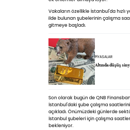
Vakaların özellikle İstanbul'da hızl
ilde bulunan şubelerinin çalışma sa
gitmeye başladı.
PİYASALAR
Altında düşüş siny
Son olarak bugün de QNB Finansbank
İstanbul'daki şube çalışma saatlerini
açıkladı. Önümüzdeki günlerde sektö
İstanbul şubeleri için çalışma saatle
bekleniyor.