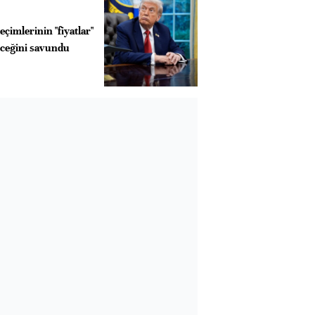
çimlerinin "fiyatlar"
eceğini savundu