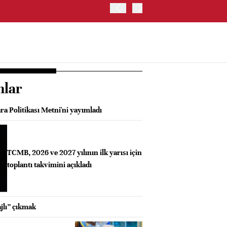
OYAK ÇİMENTO İKİNCİ ÇEY
nlar
a Politikası Metni'ni yayımladı
TCMB, 2026 ve 2027 yılının ilk yarısı için
toplantı takvimini açıkladı
jlı” çıkmak