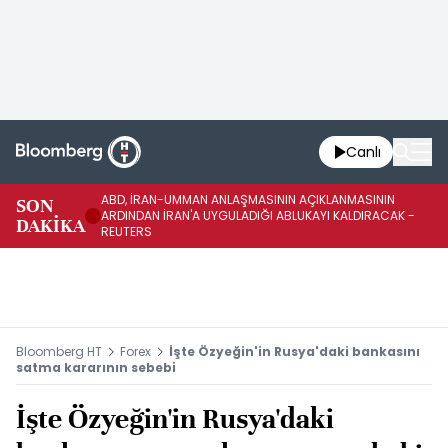
Canlı
ABD, İRAN-UMMAN ANLAŞMASININ AÇIKLANMASININ
AB
SON
ARDINDAN İRAN'A UYGULADIĞI ABLUKAYI KALDIRACAK -
GE
DAKİKA
REUTERS
UY
Bloomberg HT
Forex
İşte Özyeğin'in Rusya'daki bankasını
satma kararının sebebi
İşte Özyeğin'in Rusya'daki