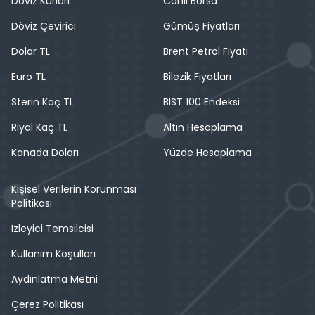
Döviz Kurları
Canlı Borsa
Döviz Çevirici
Gümüş Fiyatları
Dolar TL
Brent Petrol Fiyatı
Euro TL
Bilezik Fiyatları
Sterin Kaç TL
BIST 100 Endeksi
Riyal Kaç TL
Altın Hesaplama
Kanada Doları
Yüzde Hesaplama
Kişisel Verilerin Korunması
Politikası
İzleyici Temsilcisi
Kullanım Koşulları
Aydınlatma Metni
Çerez Politikası