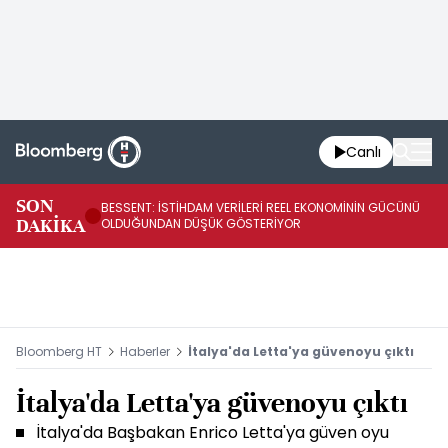
Canlı
AB
SON
BESSENT: İSTİHDAM VERİLERİ REEL EKONOMİNİN GÜCÜNÜ
Fİ
DAKİKA
OLDUĞUNDAN DÜŞÜK GÖSTERİYOR
UY
Bloomberg HT
Haberler
İtalya'da Letta'ya güvenoyu çıktı
İtalya'da Letta'ya güvenoyu çıktı
İtalya'da Başbakan Enrico Letta'ya güven oyu