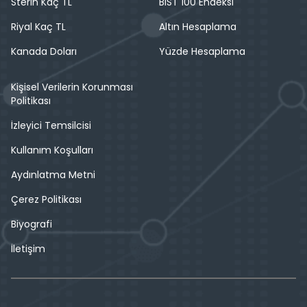
Sterin Kaç TL
BIST 100 Endeksi
Riyal Kaç TL
Altın Hesaplama
Kanada Doları
Yüzde Hesaplama
Kişisel Verilerin Korunması
Politikası
İzleyici Temsilcisi
Kullanım Koşulları
Aydınlatma Metni
Çerez Politikası
Biyografi
İletişim