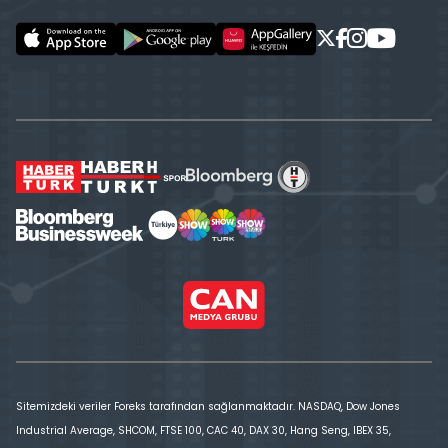
Sitemizdeki veriler Foreks tarafından sağlanmaktadır. NASDAQ, Dow Jones
Industrial Average, SHCOM, FTSE 100, CAC 40, DAX 30, Hang Seng, IBEX 35,