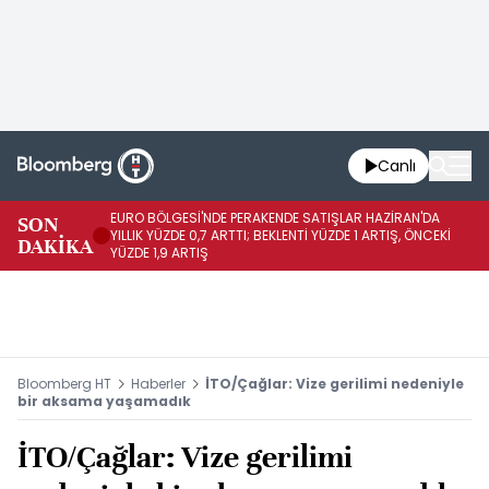
Canlı
EURO BÖLGESİ'NDE PERAKENDE SATIŞLAR HAZİRAN'DA
EU
SON
YILLIK YÜZDE 0,7 ARTTI; BEKLENTİ YÜZDE 1 ARTIŞ, ÖNCEKİ
AY
DAKİKA
YÜZDE 1,9 ARTIŞ
ÖN
Bloomberg HT
Haberler
İTO/Çağlar: Vize gerilimi nedeniyle
bir aksama yaşamadık
İTO/Çağlar: Vize gerilimi