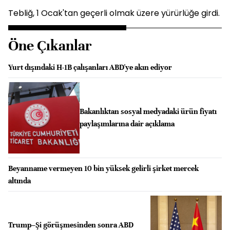
Tebliğ, 1 Ocak'tan geçerli olmak üzere yürürlüğe girdi.
Öne Çıkanlar
Yurt dışındaki H-1B çalışanları ABD'ye akın ediyor
Bakanlıktan sosyal medyadaki ürün fiyatı
paylaşımlarına dair açıklama
Beyanname vermeyen 10 bin yüksek gelirli şirket mercek
altında
Trump–Şi görüşmesinden sonra ABD