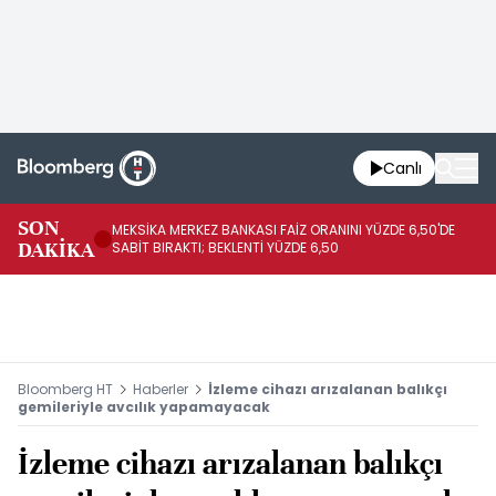
Canlı
SON
MEKSİKA MERKEZ BANKASI FAİZ ORANINI YÜZDE 6,50'DE
OY
DAKİKA
SABİT BIRAKTI; BEKLENTİ YÜZDE 6,50
AÇ
Bloomberg HT
Haberler
İzleme cihazı arızalanan balıkçı
gemileriyle avcılık yapamayacak
İzleme cihazı arızalanan balıkçı