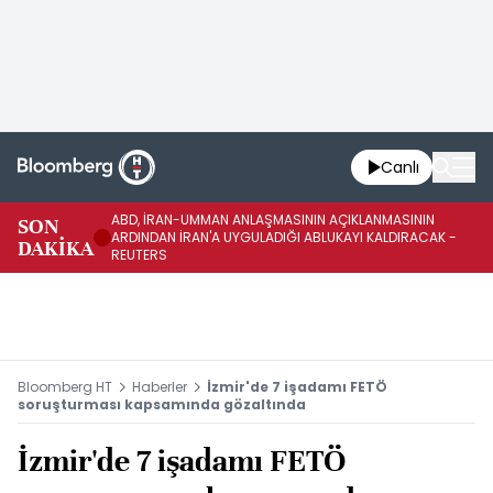
Canlı
ABD, İRAN-UMMAN ANLAŞMASININ AÇIKLANMASININ
AB
SON
ARDINDAN İRAN'A UYGULADIĞI ABLUKAYI KALDIRACAK -
GE
DAKİKA
REUTERS
UY
Bloomberg HT
Haberler
İzmir'de 7 işadamı FETÖ
soruşturması kapsamında gözaltında
İzmir'de 7 işadamı FETÖ