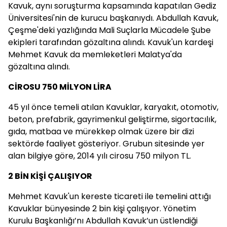
Kavuk, aynı soruşturma kapsamında kapatılan Gediz
Üniversitesi'nin de kurucu başkanıydı. Abdullah Kavuk,
Çeşme'deki yazlığında Mali Suçlarla Mücadele Şube
ekipleri tarafından gözaltına alındı. Kavuk'un kardeşi
Mehmet Kavuk da memleketleri Malatya'da
gözaltına alındı.
CİROSU 750 MİLYON LİRA
45 yıl önce temeli atılan Kavuklar, karyakıt, otomotiv,
beton, prefabrik, gayrimenkul geliştirme, sigortacılık,
gıda, matbaa ve mürekkep olmak üzere bir dizi
sektörde faaliyet gösteriyor. Grubun sitesinde yer
alan bilgiye göre, 2014 yılı cirosu 750 milyon TL.
2 BİN KİŞİ ÇALIŞIYOR
Mehmet Kavuk'un kereste ticareti ile temelini attığı
Kavuklar bünyesinde 2 bin kişi çalışıyor. Yönetim
Kurulu Başkanlığı’nı Abdullah Kavuk’un üstlendiği