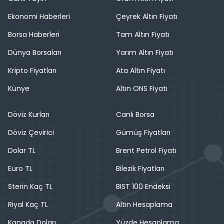
Ekonomi Haberleri
Çeyrek Altın Fiyatı
Borsa Haberleri
Tam Altın Fiyatı
Dünya Borsaları
Yarım Altın Fiyatı
Kripto Fiyatları
Ata Altın Fiyatı
Künye
Altın ONS Fiyatı
Döviz Kurları
Canlı Borsa
Döviz Çevirici
Gümüş Fiyatları
Dolar TL
Brent Petrol Fiyatı
Euro TL
Bilezik Fiyatları
Sterin Kaç TL
BIST 100 Endeksi
Riyal Kaç TL
Altın Hesaplama
Kanada Doları
Yüzde Hesaplama