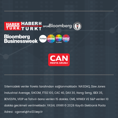
Sitemizdeki veriler Foreks tarafından sağlanmaktadır. NASDAQ, Dow Jones
Industrial Average, SHCOM, FTSE 100, CAC 40, DAX 30, Hang Seng, IBEX 35,
BOVESPA, VİOP ve Tahvil-bono verileri 15 dakika; CME, NYMEX VE S&P verileri 10
dakika gecikmeli verilmektedir. YASAL UYARI © 2026 Kayıtlı Elektronik Posta
Adresi : cgorsel@hs03.kep.tr