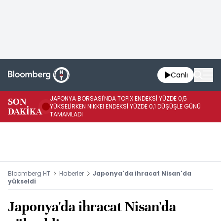
Canlı
JAPONYA BORSASI'NDA TOPIX ENDEKSİ YÜZDE 0,5
SON
Vİ
YÜKSELİRKEN NIKKEI ENDEKSİ YÜZDE 0,1 DÜŞÜŞLE GÜNÜ
DAKİKA
15
TAMAMLADI
Bloomberg HT
Haberler
Japonya'da ihracat Nisan'da
yükseldi
Japonya'da ihracat Nisan'da