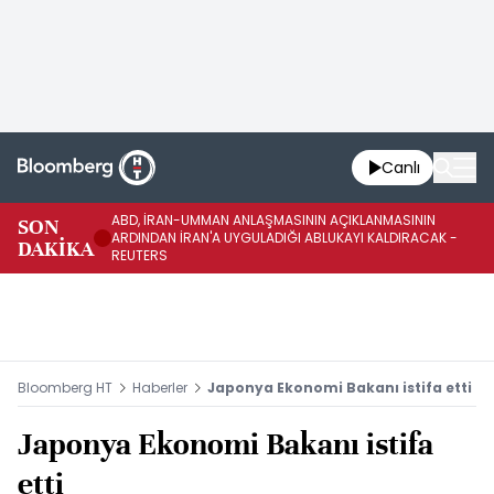
Canlı
ABD, İRAN-UMMAN ANLAŞMASININ AÇIKLANMASININ
AB
SON
ARDINDAN İRAN'A UYGULADIĞI ABLUKAYI KALDIRACAK -
GE
DAKİKA
REUTERS
UY
Bloomberg HT
Haberler
Japonya Ekonomi Bakanı istifa etti
Japonya Ekonomi Bakanı istifa
etti