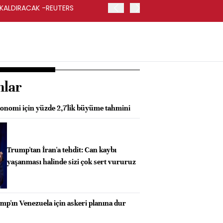
 KALDIRACAK -REUTERS
ABD DIŞİŞLERİ BAKANLIĞI
UYGULANACAK
nlar
onomi için yüzde 2,7'lik büyüme tahmini
Trump'tan İran'a tehdit: Can kaybı
yaşanması halinde sizi çok sert vururuz
p'ın Venezuela için askeri planına dur