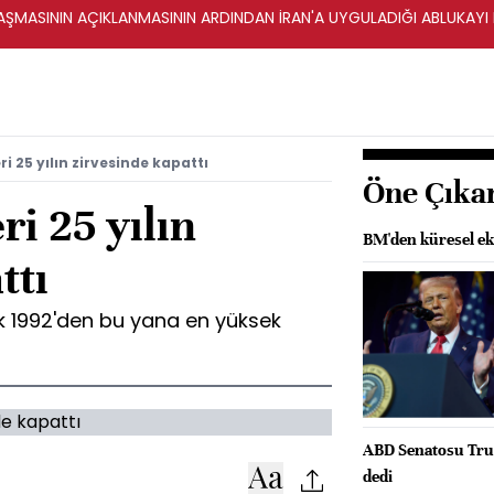
ŞMASININ AÇIKLANMASININ ARDINDAN İRAN'A UYGULADIĞI ABLUKAYI
i 25 yılın zirvesinde kapattı
Öne Çıka
ri 25 yılın
BM'den küresel ek
ttı
k 1992'den bu yana en yüksek
ABD Senatosu Trum
dedi