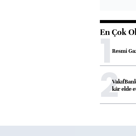
En Çok O
1
Resmi Ga
2
VakıfBank
kâr elde e