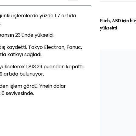
günkü işlemlerde yüzde 1.7 artıda
Fitch, ABD için b
.
yükseltti
ansın 23'ünde yükseldi.
tış kaydetti. Tokyo Electron, Fanuc,
a katkıyı sağladı.
 yükselerek 1,813.29 puandan kapattı.
9 artıda bulunuyor.
nden işlem gördü. Ynein dolar
2.6 seviyesinde.