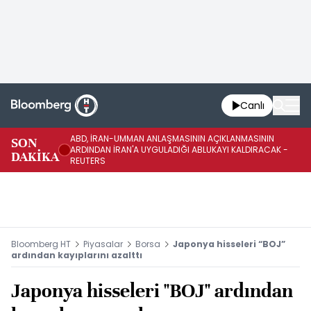
Canlı
ABD, İRAN-UMMAN ANLAŞMASININ AÇIKLANMASININ
AB
SON
ARDINDAN İRAN'A UYGULADIĞI ABLUKAYI KALDIRACAK -
GE
DAKİKA
REUTERS
UY
Bloomberg HT
Piyasalar
Borsa
Japonya hisseleri “BOJ”
ardından kayıplarını azalttı
Japonya hisseleri "BOJ" ardından