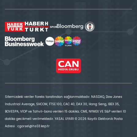
Sitemizdeki veriler Foreks tarafından sağlanmaktadır. NASDAQ, Dow Jones
Industrial Average, SHCOM, FTSE 100, CAC 40, DAX 30, Hang Seng, IBEX 35,
BOVESPA, VİOP ve Tahvil-bono verileri 15 dakika; CME, NYMEX VE S&P verileri 10
dakika gecikmeli verilmektedir. YASAL UYARI © 2026 Kayıtlı Elektronik Posta
Adresi : cgorsel@hs03.kep.tr