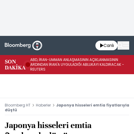
Canlı
ABD, İRAN-UMMAN ANLAŞMASININ AÇIKLANMASININ
AB
SON
ARDINDAN İRAN'A UYGULADIĞI ABLUKAYI KALDIRACAK -
GE
DAKİKA
REUTERS
UY
Bloomberg HT
Haberler
Japonya hisseleri emtia fiyatlarıyla
düştü
Japonya hisseleri emtia