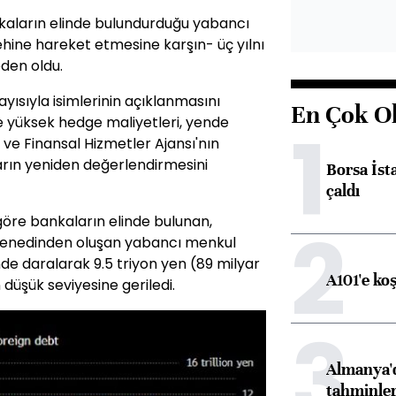
kaların elinde bulundurduğu yabancı
ehine hareket etmesine karşın- üç yılnı
den oldu.
layısıyla isimlerinin açıklanmasını
En Çok O
e yüksek hedge maliyetleri, yende
1
 ve Finansal Hizmetler Ajansı'nın
arın yeniden değerlendirmesini
Borsa İst
çaldı
öre bankaların elinde bulunan,
2
se senedinden oluşan yabancı menkul
de daralarak 9.5 triyon yen (89 milyar
A101'e ko
 düşük seviyesine geriledi.
3
Almanya'd
tahminler