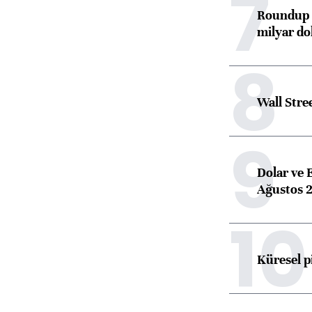
7
Roundup d
milyar dol
8
Wall Stre
9
Dolar ve 
Ağustos 2
10
Küresel p