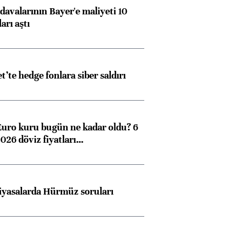
avalarının Bayer'e maliyeti 10
arı aştı
et’te hedge fonlara siber saldırı
Euro kuru bugün ne kadar oldu? 6
026 döviz fiyatları…
iyasalarda Hürmüz soruları