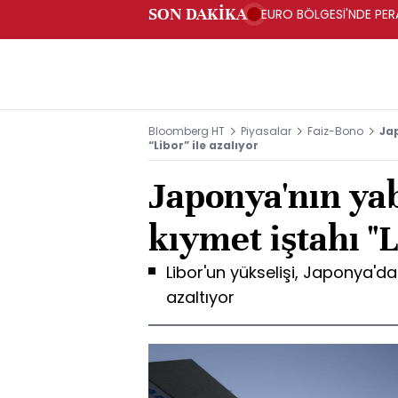
SON DAKİKA
EURO BÖLGESİ'NDE PERA
ARTIŞ
Bloomberg HT
Piyasalar
Faiz-Bono
Ja
“Libor” ile azalıyor
Japonya'nın ya
kıymet iştahı "L
Libor'un yükselişi, Japonya'da
azaltıyor