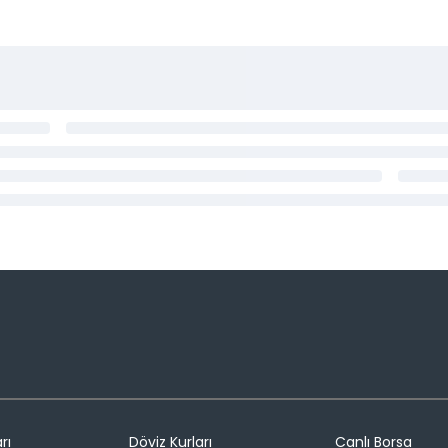
rı
Döviz Kurları
Canlı Borsa