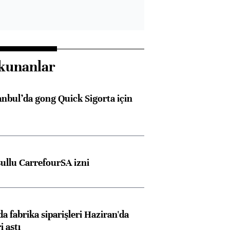
kunanlar
anbul’da gong Quick Sigorta için
şullu CarrefourSA izni
a fabrika siparişleri Haziran'da
i aştı