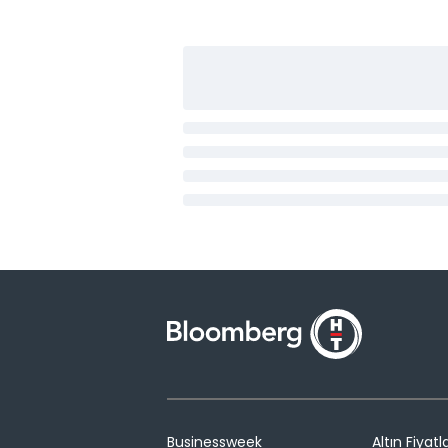
Businessweek
Altın Fiyatla