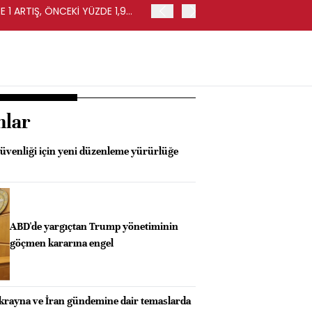
 1 ARTIŞ, ÖNCEKİ YÜZDE 1,9
EURO BÖLGESİ'NDE PERAKE
0,4 ARTIŞ
nlar
güvenliği için yeni düzenleme yürürlüğe
ABD'de yargıçtan Trump yönetiminin
göçmen kararına engel
Ukrayna ve İran gündemine dair temaslarda