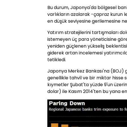
Bu durum, Japonya'da bölgesel ban
varlıkların azalarak -çapraz kurun l
en düşük seviyesine gerilemesine ne
Yatırım stratejilerini tartışmaları do
istemeyen üç para yöneticisine gör
yeniden güçlenen yükseliş beklentisi
giderek artan incelemesi yatırımcıl
tetikledi.
Japonya Merkez Bankası'na (BOJ) g
genellikle tahvil ve bir miktar his
kıymetler Şubat'ta yüzde 9'un üzerin
dolar) ile Kasım 2014'ten bu yana en