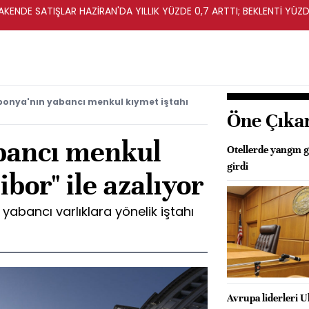
KENDE SATIŞLAR HAZİRAN'DA YILLIK YÜZDE 0,7 ARTTI; BEKLENTİ YÜZDE
ponya'nın yabancı menkul kıymet iştahı
Öne Çıka
bancı menkul
Otellerde yangın 
girdi
ibor" ile azalıyor
 yabancı varlıklara yönelik iştahı
Avrupa liderleri 