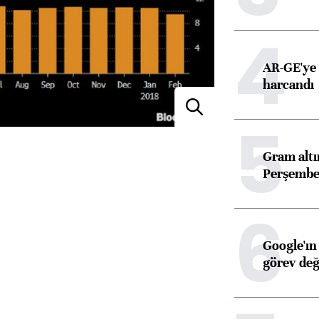
4
AR-GE'ye 
harcandı
5
Gram alt
Perşembe 
6
Google'ın
görev değ