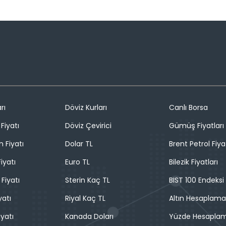
rı
Döviz Kurları
Canlı Borsa
Fiyatı
Döviz Çevirici
Gümüş Fiyatları
n Fiyatı
Dolar TL
Brent Petrol Fiya
iyatı
Euro TL
Bilezik Fiyatları
 Fiyatı
Sterin Kaç TL
BIST 100 Endeksi
yatı
Riyal Kaç TL
Altın Hesaplama
iyatı
Kanada Doları
Yüzde Hesapla