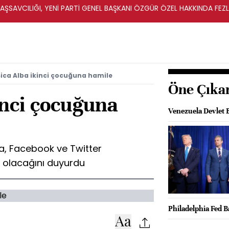
ŞSAVCILIĞI, YENİ PARTİ GENEL BAŞKANI ÖZGÜR ÖZEL HAKKINDA FEZ
İ
sica Alba ikinci çocuğuna hamile
Öne Çıka
inci çocuğuna
Venezuela Devlet 
a, Facebook ve Twitter
e olacağını duyurdu
Philadelphia Fed B