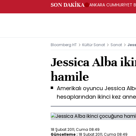
SON DAKİKA
ANKARA CUMHURİYET BA
BAKANLIĞINA GÖNDERD
Bloomberg HT
Kültür Sanat
Sanat
Jes
Jessica Alba ik
hamile
Amerikalı oyuncu Jessica Alb
hesaplarından ikinci kez ann
18 Şubat 2011, Cuma 08:49
Güncelleme :
18 Şubat 2011, Cuma 08:49