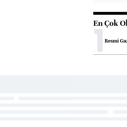
En Çok O
1
Resmi Ga