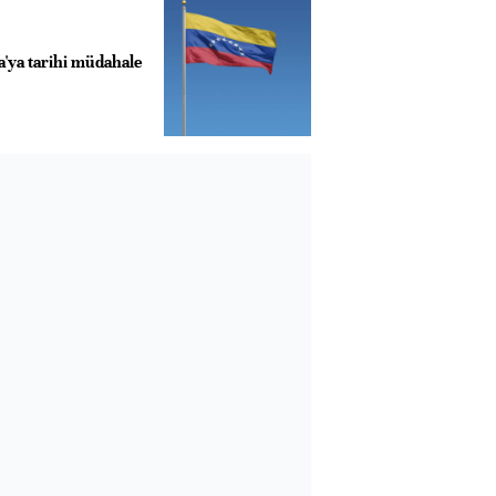
'ya tarihi müdahale