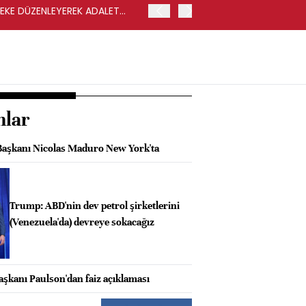
LEKE DÜZENLEYEREK ADALET
YENİ PARTİ GENEL BAŞKA
nlar
Başkanı Nicolas Maduro New York'ta
Trump: ABD'nin dev petrol şirketlerini
(Venezuela'da) devreye sokacağız
aşkanı Paulson'dan faiz açıklaması