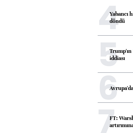
4
Yabancı h
döndü
5
Trump'ın 
iddiası
6
Avrupa'da
7
FT: Warsh
artırımın