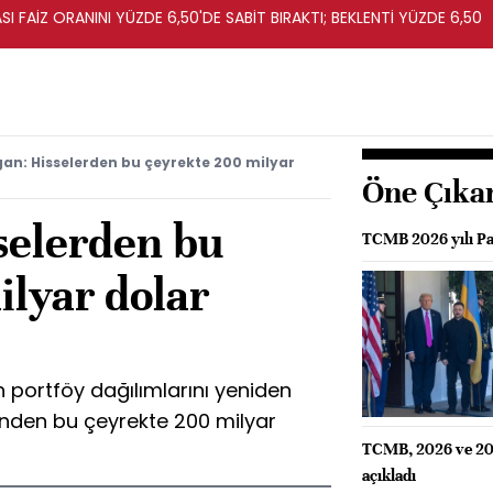
I FAİZ ORANINI YÜZDE 6,50'DE SABİT BIRAKTI; BEKLENTİ YÜZDE 6,50
an: Hisselerden bu çeyrekte 200 milyar
Öne Çıka
selerden bu
TCMB 2026 yılı Par
ilyar dolar
 portföy dağılımlarını yeniden
inden bu çeyrekte 200 milyar
TCMB, 2026 ve 2027
açıkladı