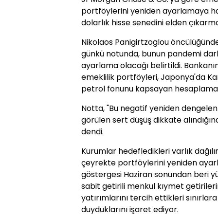
portföylerini yeniden ayarlamaya ha
dolarlık hisse senedini elden çıkarm
Nikolaos Panigirtzoglou öncülüğündek
günkü notunda, bunun pandemi darb
ayarlama olacağı belirtildi. Bankanı
emeklilik portföyleri, Japonya'da Ka
petrol fonunu kapsayan hesaplamal
Notta, "Bu negatif yeniden dengele
görülen sert düşüş dikkate alındığınd
dendi.
Kurumlar hedefledikleri varlık dağıl
çeyrekte portföylerini yeniden ayarl
göstergesi Haziran sonundan beri yü
sabit getirili menkul kıymet getirileri
yatırımlarını tercih ettikleri sınırla
duyduklarını işaret ediyor.