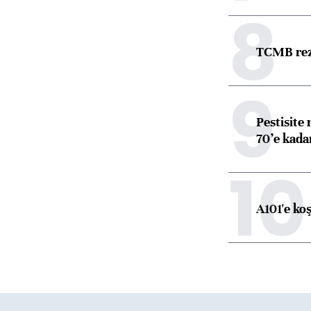
8
TCMB reze
9
Pestisite
70’e kadar
10
A101'e ko