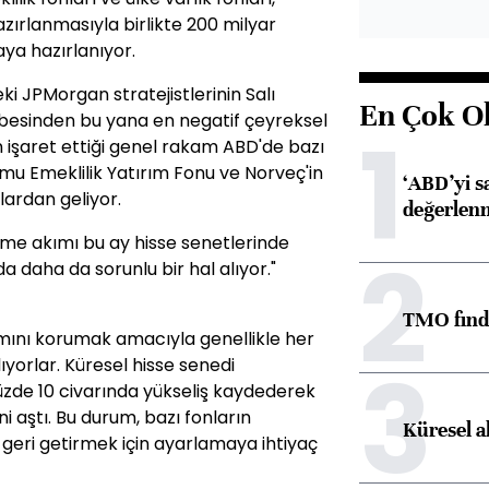
zırlanmasıyla birlikte 200 milyar
aya hazırlanıyor.
i JPMorgan stratejistlerinin Salı
En Çok O
esinden bu yana en negatif çeyreksel
1
n işaret ettiği genel rakam ABD'de bazı
mu Emeklilik Yatırım Fonu ve Norveç'in
‘ABD’yi s
ardan geliyor.
değerlen
nme akımı bu ay hisse senetlerinde
2
a daha da sorunlu bir hal alıyor."
TMO fındık
ımını korumak amacıyla genellikle her
3
ıyorlar. Küresel hisse senedi
zde 10 civarında yükseliş kaydederek
ni aştı. Bu durum, bazı fonların
Küresel a
ra geri getirmek için ayarlamaya ihtiyaç