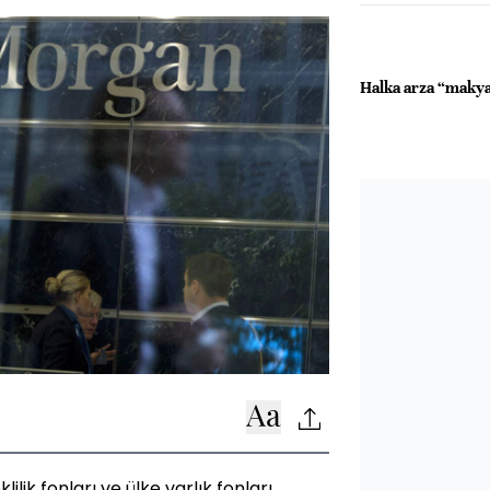
Halka arza “makya
ik fonları ve ülke varlık fonları,