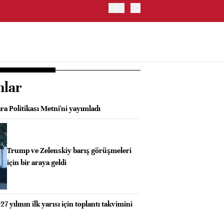
OYAK ÇİMENTO İKİNCİ ÇEY
nlar
a Politikası Metni'ni yayımladı
Trump ve Zelenskiy barış görüşmeleri
için bir araya geldi
 yılının ilk yarısı için toplantı takvimini