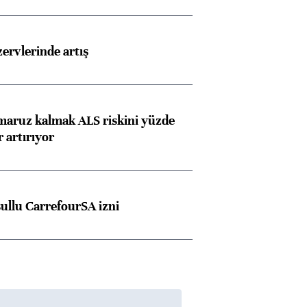
rvlerinde artış
 maruz kalmak ALS riskini yüzde
 artırıyor
şullu CarrefourSA izni