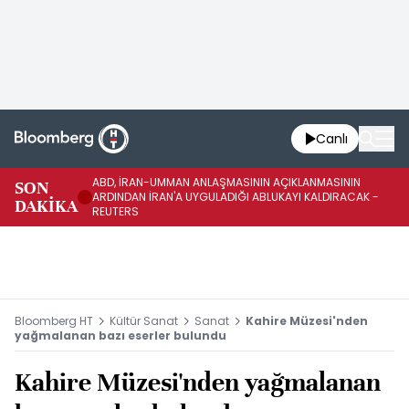
Canlı
ABD, İRAN-UMMAN ANLAŞMASININ AÇIKLANMASININ
AB
SON
ARDINDAN İRAN'A UYGULADIĞI ABLUKAYI KALDIRACAK -
GE
DAKİKA
REUTERS
UY
Bloomberg HT
Kültür Sanat
Sanat
Kahire Müzesi'nden
yağmalanan bazı eserler bulundu
Kahire Müzesi'nden yağmalanan