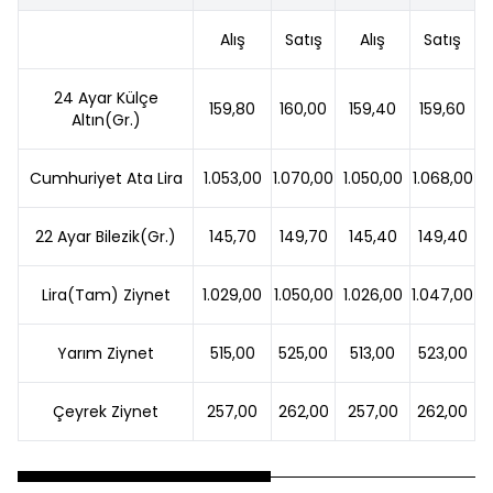
Alış
Satış
Alış
Satış
24 Ayar Külçe
159,80
160,00
159,40
159,60
Altın(Gr.)
Cumhuriyet Ata Lira
1.053,00
1.070,00
1.050,00
1.068,00
22 Ayar Bilezik(Gr.)
145,70
149,70
145,40
149,40
Lira(Tam) Ziynet
1.029,00
1.050,00
1.026,00
1.047,00
Yarım Ziynet
515,00
525,00
513,00
523,00
Çeyrek Ziynet
257,00
262,00
257,00
262,00