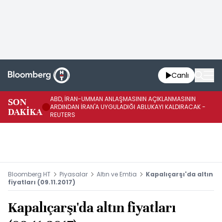
Canlı
ABD, İRAN-UMMAN ANLAŞMASININ AÇIKLANMASININ
AB
SON
ARDINDAN İRAN'A UYGULADIĞI ABLUKAYI KALDIRACAK -
GE
DAKİKA
REUTERS
UY
Bloomberg HT
Piyasalar
Altın ve Emtia
Kapalıçarşı'da altın
fiyatları (09.11.2017)
Kapalıçarşı'da altın fiyatları