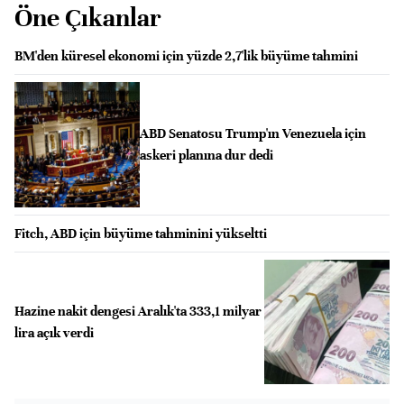
Öne Çıkanlar
BM'den küresel ekonomi için yüzde 2,7'lik büyüme tahmini
ABD Senatosu Trump'ın Venezuela için
askeri planına dur dedi
Fitch, ABD için büyüme tahminini yükseltti
Hazine nakit dengesi Aralık'ta 333,1 milyar
lira açık verdi