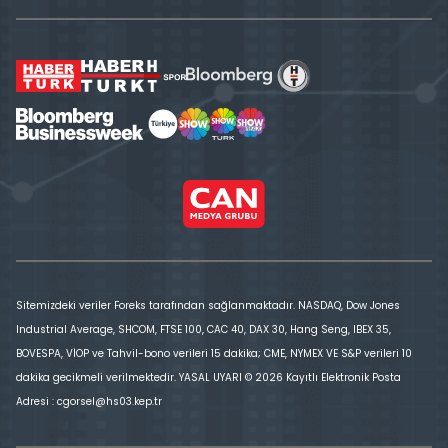
Sitemizdeki veriler Foreks tarafından sağlanmaktadır. NASDAQ, Dow Jones
Industrial Average, SHCOM, FTSE 100, CAC 40, DAX 30, Hang Seng, IBEX 35,
BOVESPA, VİOP ve Tahvil-bono verileri 15 dakika; CME, NYMEX VE S&P verileri 10
dakika gecikmeli verilmektedir. YASAL UYARI © 2026 Kayıtlı Elektronik Posta
Adresi : cgorsel@hs03.kep.tr