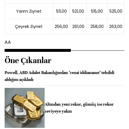
Yarım Ziynet
511,00
521,00
515,00
525,00
Çeyrek Ziynet
256,00
261,00
258,00
263,00
AA
Öne Çıkanlar
Powell, ABD Adalet Bakanlığından "cezai iddianame" tehdidi
aldığını açıkladı
Altından yeni rekor, gümüş ise rekor
seviyeye yakın