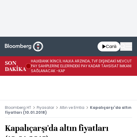
Canlı
HALKBANK İKİNCİL HALKA ARZINDA, TVF DIŞINDAKİ MEVCUT
HA
SON
PAY SAHİPLERİNE ELLERİNDEKİ PAY KADAR TAHSİSAT İMKANI
KO
DAKİKA
SAĞLANACAK -KAP
-K
Bloomberg HT
Piyasalar
Altın ve Emtia
Kapalıçarşı'da altın
fiyatları (10.01.2018)
Kapalıçarşı'da altın fiyatları