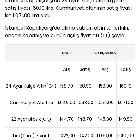
İstanbul Kapalıçarşı'da 24 ayar külçe altının gram
satış fiyatı 160,10 lira, Cumhuriyet altınının satış fiyatı
ise 1.071,00 lira oldu.
İstanbul Kapalıçarşı'da alınıp satılan altın türlerinin,
önceki kapanış ve bugün açılış fiyatları (TL) şöyle:
SALI
ÇARŞAMBA
Alış
Satış
Alış
Satış
24 Ayar Külçe Altın(Gr.)
158,70
158,90
159,90
160,10
Cumhuriyet Ata Lira
1.046,00
1.063,00
1.054,00
1.071,00
22 Ayar Bilezik(Gr.)
144,70
148,70
145,80
149,80
Lira(Tam) Ziynet
1.022,00
1.042,00
1.030,00
1.050,00