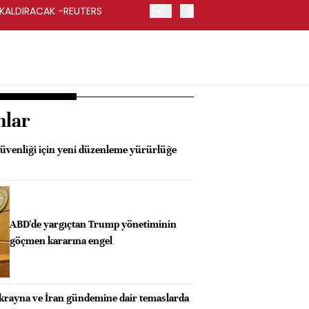
 KALDIRACAK -REUTERS
ABD DIŞİŞLERİ BAKANLIĞI
UYGULANACAK
nlar
güvenliği için yeni düzenleme yürürlüğe
ABD'de yargıçtan Trump yönetiminin
göçmen kararına engel
Ukrayna ve İran gündemine dair temaslarda