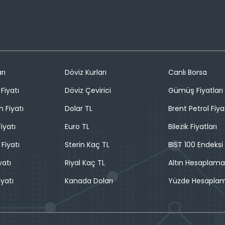
rı
Döviz Kurları
Canlı Borsa
Fiyatı
Döviz Çevirici
Gümüş Fiyatları
n Fiyatı
Dolar TL
Brent Petrol Fiya
iyatı
Euro TL
Bilezik Fiyatları
 Fiyatı
Sterin Kaç TL
BIST 100 Endeksi
yatı
Riyal Kaç TL
Altın Hesaplama
iyatı
Kanada Doları
Yüzde Hesapla