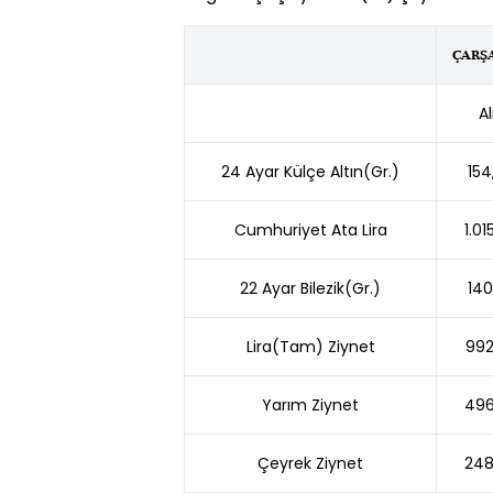
ÇARŞ
Al
24 Ayar Külçe Altın(Gr.)
154
Cumhuriyet Ata Lira
1.01
22 Ayar Bilezik(Gr.)
140
Lira(Tam) Ziynet
992
Yarım Ziynet
496
Çeyrek Ziynet
248