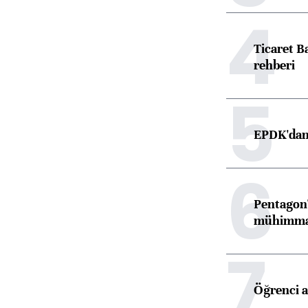
4
Ticaret B
rehberi
5
EPDK'dan 
6
Pentagon'
mühimmat 
7
Öğrenci a