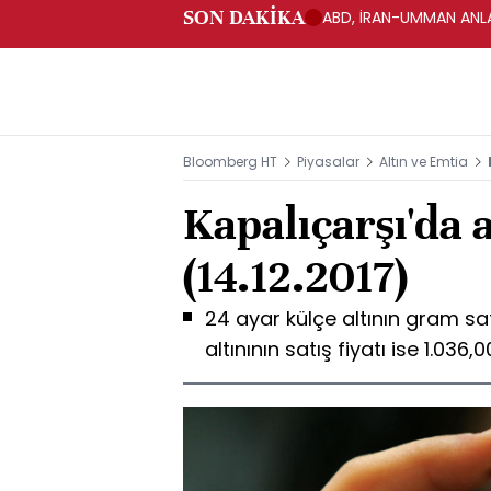
SON DAKİKA
ABD, İRAN-UMMAN ANLA
Bloomberg HT
Piyasalar
Altın ve Emtia
Kapalıçarşı'da a
(14.12.2017)
24 ayar külçe altının gram sat
altınının satış fiyatı ise 1.036,0