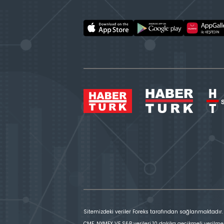
Sitemizdeki veriler Foreks tarafından sağlanmaktadır.
CME, NYMEX VE S&P verileri 10 dakika gecikmeli verilme