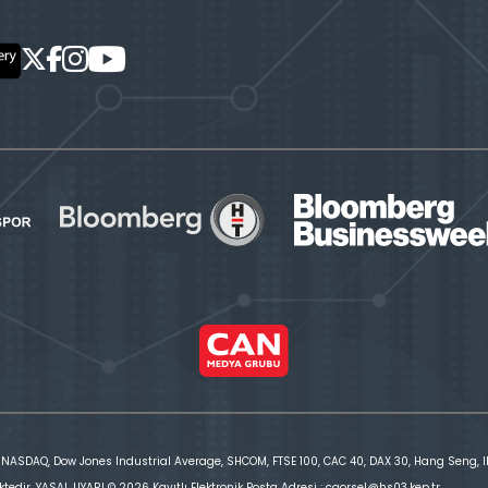
 NASDAQ, Dow Jones Industrial Average, SHCOM, FTSE 100, CAC 40, DAX 30, Hang Seng, IBE
ktedir. YASAL UYARI © 2026 Kayıtlı Elektronik Posta Adresi : cgorsel@hs03.kep.tr