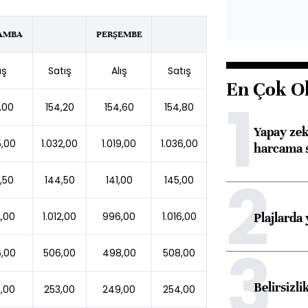
AMBA
PERŞEMBE
ış
Satış
Alış
Satış
En Çok O
1
,00
154,20
154,60
154,80
Yapay zek
5,00
1.032,00
1.019,00
1.036,00
harcama 
2
,50
144,50
141,00
145,00
Plajlarda
,00
1.012,00
996,00
1.016,00
3
,00
506,00
498,00
508,00
Belirsizli
,00
253,00
249,00
254,00