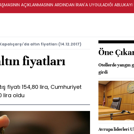
ŞMASININ AÇIKLANMASININ ARDINDAN İRAN'A UYGULADIĞI ABLUKAYI
Kapalıçarşı'da altın fiyatları (14.12.2017)
Öne Çıka
ltın fiyatları
Otellerde yangın 
girdi
ış fiyatı 154,80 lira, Cumhuriyet
0 lira oldu
Avrupa liderleri 