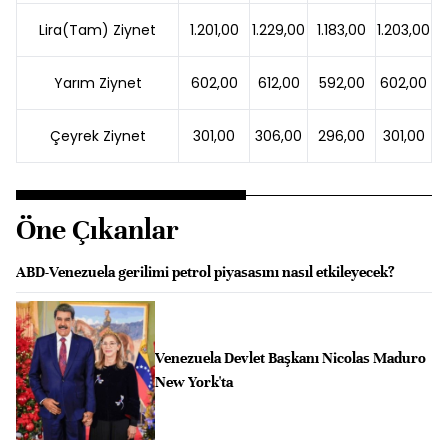
Lira(Tam) Ziynet
1.201,00
1.229,00
1.183,00
1.203,00
Yarım Ziynet
602,00
612,00
592,00
602,00
Çeyrek Ziynet
301,00
306,00
296,00
301,00
Öne Çıkanlar
ABD-Venezuela gerilimi petrol piyasasını nasıl etkileyecek?
Venezuela Devlet Başkanı Nicolas Maduro
New York'ta