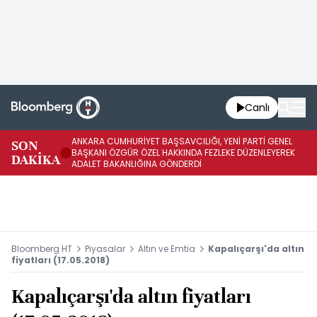
Canlı
ANKARA CUMHURİYET BAŞSAVCILIĞI, YENİ PARTİ GENEL
SON
YE
BAŞKANI ÖZGÜR ÖZEL HAKKINDA FEZLEKE DÜZENLEYEREK
DAKİKA
HA
ADALET BAKANLIĞINA GÖNDERDİ
Bloomberg HT
Piyasalar
Altın ve Emtia
Kapalıçarşı'da altın
fiyatları (17.05.2018)
Kapalıçarşı'da altın fiyatları