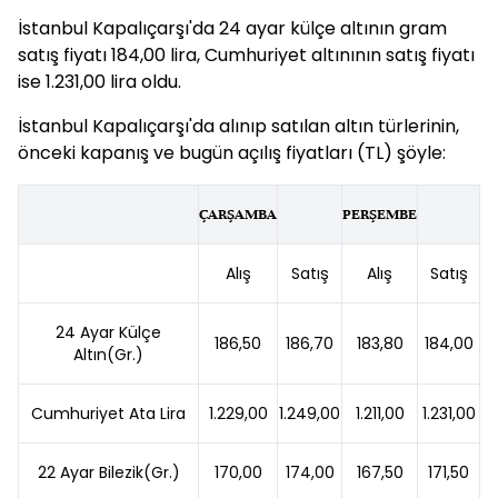
İstanbul Kapalıçarşı'da 24 ayar külçe altının gram
satış fiyatı 184,00 lira, Cumhuriyet altınının satış fiyatı
ise 1.231,00 lira oldu.
İstanbul Kapalıçarşı'da alınıp satılan altın türlerinin,
önceki kapanış ve bugün açılış fiyatları (TL) şöyle:
ÇARŞAMBA
PERŞEMBE
Alış
Satış
Alış
Satış
24 Ayar Külçe
186,50
186,70
183,80
184,00
Altın(Gr.)
Cumhuriyet Ata Lira
1.229,00
1.249,00
1.211,00
1.231,00
22 Ayar Bilezik(Gr.)
170,00
174,00
167,50
171,50