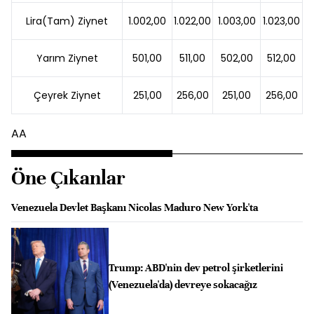
Lira(Tam) Ziynet
1.002,00
1.022,00
1.003,00
1.023,00
Yarım Ziynet
501,00
511,00
502,00
512,00
Çeyrek Ziynet
251,00
256,00
251,00
256,00
AA
Öne Çıkanlar
Venezuela Devlet Başkanı Nicolas Maduro New York'ta
Trump: ABD'nin dev petrol şirketlerini
(Venezuela'da) devreye sokacağız