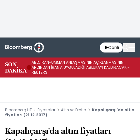
Canlı
ABD, İRAN-UMMAN ANLAŞMASININ AÇIKLANMASININ
AB
SON
ARDINDAN İRAN'A UYGULADIĞI ABLUKAYI KALDIRACAK -
GE
DAKİKA
REUTERS
UY
Bloomberg HT
Piyasalar
Altın ve Emtia
Kapalıçarşı'da altın
fiyatları (21.12.2017)
Kapalıçarşı'da altın fiyatları