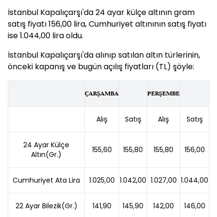
İstanbul Kapalıçarşı'da 24 ayar külçe altının gram
satış fiyatı 156,00 lira, Cumhuriyet altınının satış fiyatı
ise 1.044,00 lira oldu.
İstanbul Kapalıçarşı'da alınıp satılan altın türlerinin,
önceki kapanış ve bugün açılış fiyatları (TL) şöyle:
ÇARŞAMBA
PERŞEMBE
Alış
Satış
Alış
Satış
24 Ayar Külçe
155,60
155,80
155,80
156,00
Altın(Gr.)
Cumhuriyet Ata Lira
1.025,00
1.042,00
1.027,00
1.044,00
22 Ayar Bilezik(Gr.)
141,90
145,90
142,00
146,00