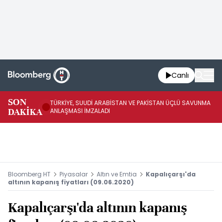
Canlı
SON
TÜRKİYE, SUUDİ ARABİSTAN VE PAKİSTAN ÜÇLÜ SAVUNMA
TR
DAKİKA
ANLAŞMASI İMZALADI
BN
Bloomberg HT
Piyasalar
Altın ve Emtia
Kapalıçarşı'da
altının kapanış fiyatları (09.06.2020)
Kapalıçarşı'da altının kapanış