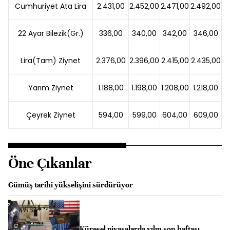
Cumhuriyet Ata Lira
2.431,00
2.452,00
2.471,00
2.492,00
22 Ayar Bilezik(Gr.)
336,00
340,00
342,00
346,00
Lira(Tam) Ziynet
2.376,00
2.396,00
2.415,00
2.435,00
Yarım Ziynet
1.188,00
1.198,00
1.208,00
1.218,00
Çeyrek Ziynet
594,00
599,00
604,00
609,00
Öne Çıkanlar
Gümüş tarihi yükselişini sürdürüyor
Küresel piyasalarda yılın son haftası