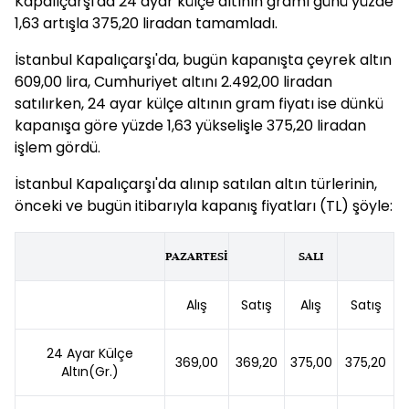
Kapalıçarşı'da 24 ayar külçe altının gramı günü yüzde
1,63 artışla 375,20 liradan tamamladı.
İstanbul Kapalıçarşı'da, bugün kapanışta çeyrek altın
609,00 lira, Cumhuriyet altını 2.492,00 liradan
satılırken, 24 ayar külçe altının gram fiyatı ise dünkü
kapanışa göre yüzde 1,63 yükselişle 375,20 liradan
işlem gördü.
İstanbul Kapalıçarşı'da alınıp satılan altın türlerinin,
önceki ve bugün itibarıyla kapanış fiyatları (TL) şöyle:
PAZARTESİ
SALI
Alış
Satış
Alış
Satış
24 Ayar Külçe
369,00
369,20
375,00
375,20
Altın(Gr.)