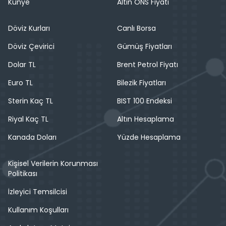
Künye
Altın ONS Fiyatı
Döviz Kurları
Canlı Borsa
Döviz Çevirici
Gümüş Fiyatları
Dolar TL
Brent Petrol Fiyatı
Euro TL
Bilezik Fiyatları
Sterin Kaç TL
BIST 100 Endeksi
Riyal Kaç TL
Altın Hesaplama
Kanada Doları
Yüzde Hesaplama
Kişisel Verilerin Korunması
Politikası
İzleyici Temsilcisi
Kullanım Koşulları