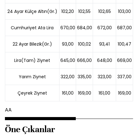
24 Ayar Külçe Altın(Gr.)
102,20
102,55
102,65
103,00
Cumhuriyet Ata Lira
670,00
684,00
672,00
687,00
22 Ayar Bilezik(Gr.)
93,00
100,02
93,41
100,47
Lira(Tam) Ziynet
645,00
666,00
648,00
669,00
Yarım Ziynet
322,00
335,00
323,00
337,00
Çeyrek Ziynet
161,00
169,00
161,00
169,00
AA
Öne Çıkanlar