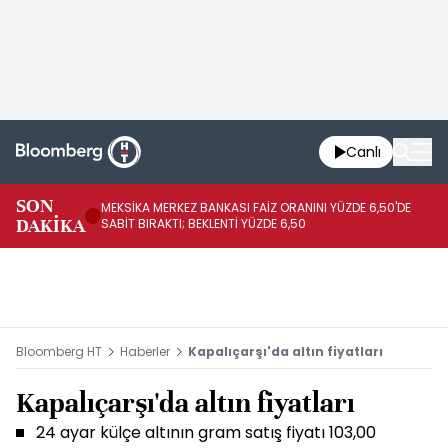
Canlı
SON
MEKSİKA MERKEZ BANKASI FAİZ ORANINI YÜZDE 6,50'DE
OY
DAKİKA
SABİT BIRAKTI; BEKLENTİ YÜZDE 6,50
AÇ
Bloomberg HT
Haberler
Kapalıçarşı'da altın fiyatları
Kapalıçarşı'da altın fiyatları
24 ayar külçe altının gram satış fiyatı 103,00