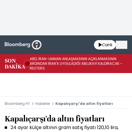
Canlı
ABD, İRAN-UMMAN ANLAŞMASININ AÇIKLANMASININ
AB
SON
ARDINDAN İRAN'A UYGULADIĞI ABLUKAYI KALDIRACAK -
GE
DAKİKA
REUTERS
UY
Bloomberg HT
Haberler
Kapalıçarşı'da altın fiyatları
Kapalıçarşı'da altın fiyatları
24 ayar külçe altının gram satış fiyatı 120,10 lira,