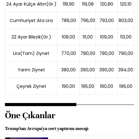
24 Ayar Külçe Altın(Gr.)
118,90
119,08
120,80
120,10
Cumhuriyet Ata Lira
786,00
796,00
793,00
803,00
22 Ayar Bilezik(Gr.)
108,00
111,00
109,00
113,00
Lira(Tam) Ziynet
770,00
780,00
780,00
790,00
Yarım Ziynet
380,00
390,00
390,00
394,00
Çeyrek Ziynet
190,00
195,00
190,00
196,00
Öne Çıkanlar
Trump'tan Avrupa'ya sert yaptırım mesajı