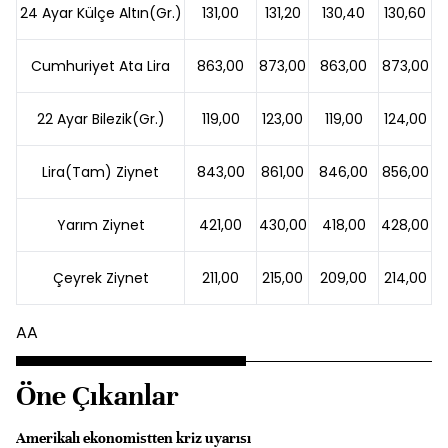
24 Ayar Külçe Altın(Gr.)
131,00
131,20
130,40
130,60
Cumhuriyet Ata Lira
863,00
873,00
863,00
873,00
22 Ayar Bilezik(Gr.)
119,00
123,00
119,00
124,00
Lira(Tam) Ziynet
843,00
861,00
846,00
856,00
Yarım Ziynet
421,00
430,00
418,00
428,00
Çeyrek Ziynet
211,00
215,00
209,00
214,00
AA
Öne Çıkanlar
Amerikalı ekonomistten kriz uyarısı