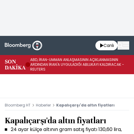
Canlı
ABD, İRAN-UMMAN ANLAŞMASININ AÇIKLANMASININ
AB
SON
ARDINDAN İRAN'A UYGULADIĞI ABLUKAYI KALDIRACAK -
GE
DAKİKA
REUTERS
UY
Bloomberg HT
Haberler
Kapalıçarşı'da altın fiyatları
Kapalıçarşı'da altın fiyatları
24 ayar külçe altının gram satış fiyatı 130,60 lira,