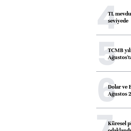
4
TL mevdua
seviyede
5
TCMB yılı
Ağustos't
6
Dolar ve 
Ağustos 2
7
Küresel p
odaklandı