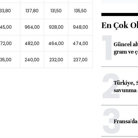
133,80
137,80
131,50
135,50
En Çok O
45,00
964,00
928,00
948,00
1
72,00
482,00
464,00
474,00
Güncel al
gram ve ç
35,00
240,00
232,00
237,00
2
Türkiye, 
savunma 
3
Fransa'da 