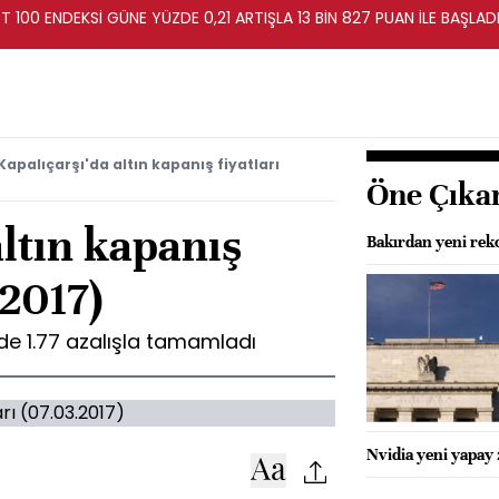
T 100 ENDEKSİ GÜNE YÜZDE 0,21 ARTIŞLA 13 BİN 827 PUAN İLE BAŞLAD
Kapalıçarşı'da altın kapanış fiyatları
Öne Çıka
altın kapanış
Bakırdan yeni rekor
.2017)
zde 1.77 azalışla tamamladı
Nvidia yeni yapay z