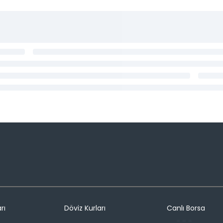
rı
Döviz Kurları
Canlı Borsa