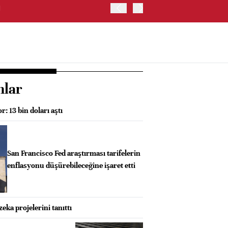
I
GÜNEY KORE'DE KOSPI E
nlar
: 13 bin doları aştı
San Francisco Fed araştırması tarifelerin
enflasyonu düşürebileceğine işaret etti
eka projelerini tanıttı