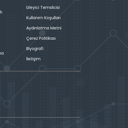
İzleyici Temsilcisi
tı
Kullanım Koşulları
Aydınlatma Metni
Çerez Politikası
Biyografi
ma
İletişim