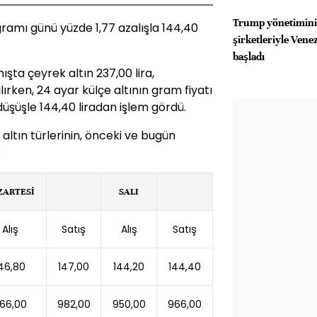
Trump yönetimini
gramı günü yüzde 1,77 azalışla 144,40
şirketleriyle Ven
başladı
şta çeyrek altın 237,00 lira,
lırken, 24 ayar külçe altının gram fiyatı
üşüşle 144,40 liradan işlem gördü.
 altın türlerinin, önceki ve bugün
:
ZARTESİ
SALI
Alış
Satış
Alış
Satış
46,80
147,00
144,20
144,40
66,00
982,00
950,00
966,00