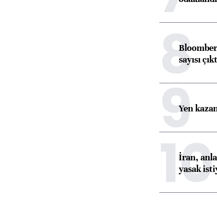
8
Bloomberg
sayısı çıkt
9
Yen kazanç
10
İran, anl
yasak ist