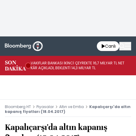
Canlı
SON
VAKIFLAR BANKASI İKİNCİ ÇEYREKTE 16,7 MİLYAR TL NET
HA
DAKİKA
KÂR AÇIKLADI, BEKLENTİ 14,3 MİLYAR TL
EL
Bloomberg HT
Piyasalar
Altın ve Emtia
Kapalıçarşı'da altın
kapanış fiyatları (18.04.2017)
Kapalıçarşı'da altın kapanış