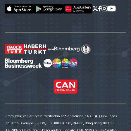
Sitemizdeki veriler Foreks tarafından sağlanmaktadır. NASDAQ, Dow Jones
Industrial Average, SHCOM, FTSE 100, CAC 40, DAX 30, Hang Seng, IBEX 35,
BOVESPA, VİOP ve Tahvil-bono verileri 15 dakika; CME, NYMEX VE S&P verileri 10