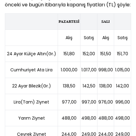
önceki ve bugün itibarıyla kapanış fiyatları (TL) şöyle:
PAZARTESİ
SALI
Alış
Satış
Alış
Satış
24 Ayar Külçe Altın(Gr.)
151,80
152,00
151,50
151,70
Cumhuriyet Ata Lira
1.000,00
1.017,00
998,00
1.015,00
22 Ayar Bilezik(Gr.)
138,50
142,50
138,00
142,00
Lira(Tam) Ziynet
977,00
997,00
976,00
996,00
Yarım Ziynet
488,00
498,00
488,00
498,00
Çeyrek Ziynet
244,00
249,00
244,00
249,00