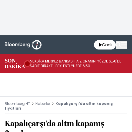
Canlı
SON
MEKSİKA MERKEZ BANKASI FAİZ ORANINI YÜZDE 6,50'DE
OY
DAKİKA
SABİT BIRAKTI; BEKLENTİ YÜZDE 6,50
AÇ
Bloomberg HT
Haberler
Kapalıçarşı'da altın kapanış
fiyatları
Kapalıçarşı'da altın kapanış