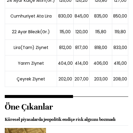
24 Ayar Külçe Altın(Gr.)
126,00
126,20
126,80
127,00
Cumhuriyet Ata Lira
830,00
845,00
835,00
850,00
22 Ayar Bilezik(Gr.)
115,00
120,00
115,80
119,80
Lira(Tam) Ziynet
812,00
817,00
818,00
833,00
Yarım Ziynet
404,00
414,00
406,00
416,00
Çeyrek Ziynet
202,00
207,00
203,00
208,00
Öne Çıkanlar
Küresel piyasalarda jeopolitik endişe risk algısını bozmadı