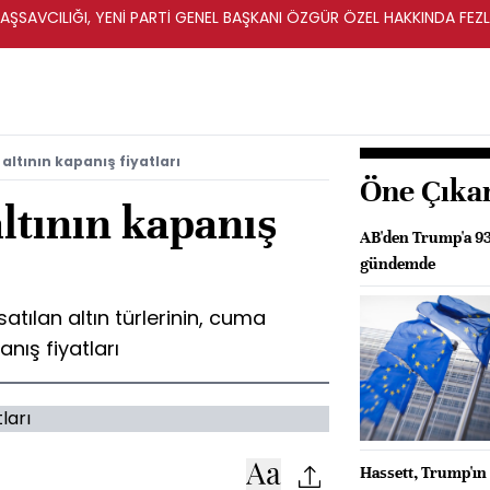
ŞSAVCILIĞI, YENİ PARTİ GENEL BAŞKANI ÖZGÜR ÖZEL HAKKINDA FEZ
İ
altının kapanış fiyatları
Öne Çıka
altının kapanış
AB'den Trump'a 93
gündemde
satılan altın türlerinin, cuma
nış fiyatları
Hassett, Trump'ın 