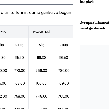
karşıladı
n altın türlerinin, cuma günkü ve bugün
:
Avrupa Parlament
yanıt gecikmedi
UMA
PAZARTESİ
lış
Satış
Alış
Satış
5,30
115,50
116,30
116,50
0,00
773,00
766,00
780,00
5,00
108,00
106,00
109,00
2,00
758,00
748,00
765,00