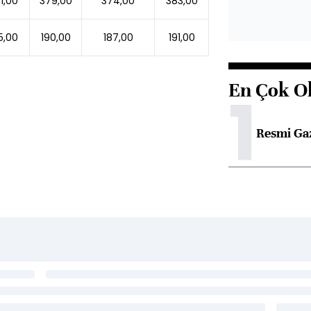
1,00
379,00
374,00
383,00
5,00
190,00
187,00
191,00
En Çok O
1
Resmi Ga