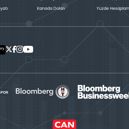
iyatı
Kanada Doları
Yüzde Hesapla