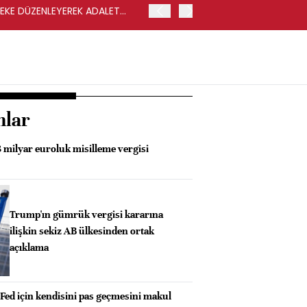
LEKE DÜZENLEYEREK ADALET
YENİ PARTİ GENEL BAŞKA
nlar
 milyar euroluk misilleme vergisi
Trump'ın gümrük vergisi kararına
ilişkin sekiz AB ülkesinden ortak
açıklama
Fed için kendisini pas geçmesini makul