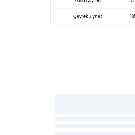
Yarım Ziynet
37
Çeyrek Ziynet
18