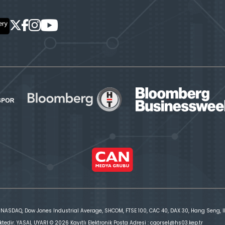
 NASDAQ, Dow Jones Industrial Average, SHCOM, FTSE 100, CAC 40, DAX 30, Hang Seng, IBE
ktedir. YASAL UYARI © 2026 Kayıtlı Elektronik Posta Adresi : cgorsel@hs03.kep.tr