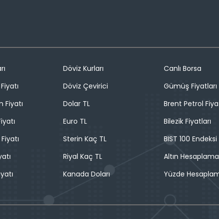
rı
Döviz Kurları
Canlı Borsa
Fiyatı
Döviz Çevirici
Gümüş Fiyatları
n Fiyatı
Dolar TL
Brent Petrol Fiya
iyatı
Euro TL
Bilezik Fiyatları
 Fiyatı
Sterin Kaç TL
BIST 100 Endeksi
yatı
Riyal Kaç TL
Altın Hesaplama
iyatı
Kanada Doları
Yüzde Hesapla