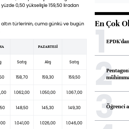
yüzde 0,50 yükselişle 159,50 liradan
En Çok O
1
n altın türlerinin, cuma günkü ve bugün
:
EPDK'dan 
MA
PAZARTESİ
2
ış
Satış
Alış
Satış
Pentagon'
mühimmat 
,50
158,70
159,30
159,50
3
5,00
1.062,00
1.050,00
1.067,00
Öğrenci a
,50
148,50
145,30
149,30
1,00
1.041,00
1.026,00
1.046,00