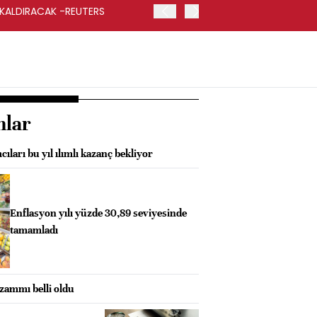
 KALDIRACAK -REUTERS
ABD DIŞİŞLERİ BAKANLIĞI
UYGULANACAK
nlar
cıları bu yıl ılımlı kazanç bekliyor
Enflasyon yılı yüzde 30,89 seviyesinde
tamamladı
ammı belli oldu