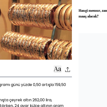
Hangi memur, zam
maaş alacak?
 gramı günü yüzde 0,50 artışla 159,50
şta çeyrek altın 262,00 lira,
tılırken, 24 ayar külçe altının gram