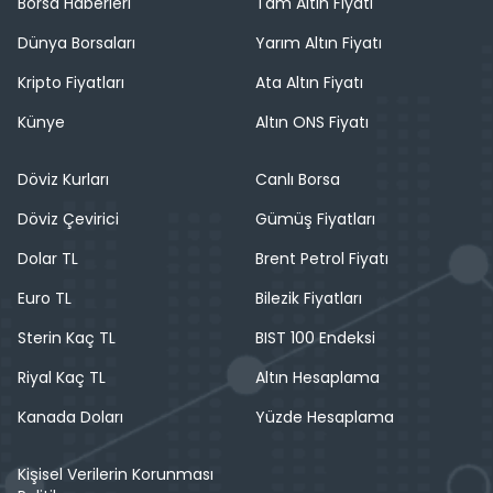
Borsa Haberleri
Tam Altın Fiyatı
Dünya Borsaları
Yarım Altın Fiyatı
Kripto Fiyatları
Ata Altın Fiyatı
Künye
Altın ONS Fiyatı
Döviz Kurları
Canlı Borsa
Döviz Çevirici
Gümüş Fiyatları
Dolar TL
Brent Petrol Fiyatı
Euro TL
Bilezik Fiyatları
Sterin Kaç TL
BIST 100 Endeksi
Riyal Kaç TL
Altın Hesaplama
Kanada Doları
Yüzde Hesaplama
Kişisel Verilerin Korunması