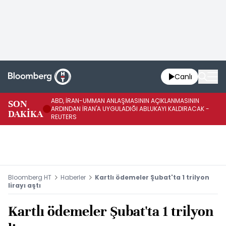
Canlı
ABD, İRAN-UMMAN ANLAŞMASININ AÇIKLANMASININ
AB
SON
ARDINDAN İRAN'A UYGULADIĞI ABLUKAYI KALDIRACAK -
GE
DAKİKA
REUTERS
UY
Bloomberg HT
Haberler
Kartlı ödemeler Şubat'ta 1 trilyon
lirayı aştı
Kartlı ödemeler Şubat'ta 1 trilyon