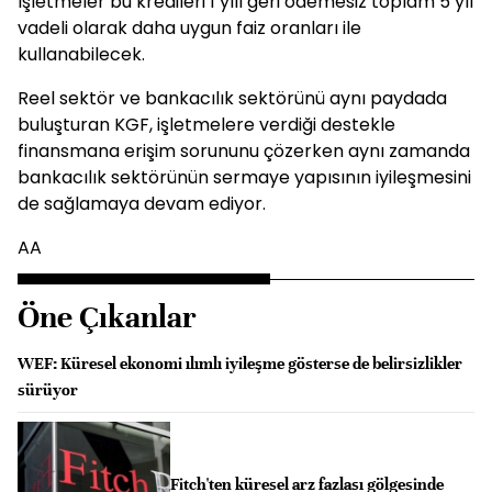
İşletmeler bu kredileri 1 yılı geri ödemesiz toplam 5 yıl
vadeli olarak daha uygun faiz oranları ile
kullanabilecek.
Reel sektör ve bankacılık sektörünü aynı paydada
buluşturan KGF, işletmelere verdiği destekle
finansmana erişim sorununu çözerken aynı zamanda
bankacılık sektörünün sermaye yapısının iyileşmesini
de sağlamaya devam ediyor.
AA
Öne Çıkanlar
WEF: Küresel ekonomi ılımlı iyileşme gösterse de belirsizlikler
sürüyor
Fitch'ten küresel arz fazlası gölgesinde