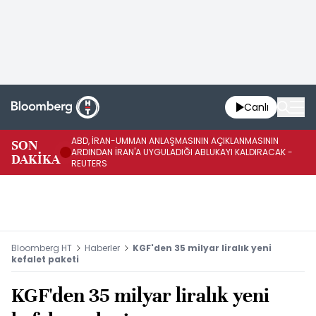
Canlı
ABD, İRAN-UMMAN ANLAŞMASININ AÇIKLANMASININ
AB
SON
ARDINDAN İRAN'A UYGULADIĞI ABLUKAYI KALDIRACAK -
GE
DAKİKA
REUTERS
UY
Bloomberg HT
Haberler
KGF'den 35 milyar liralık yeni
kefalet paketi
KGF'den 35 milyar liralık yeni