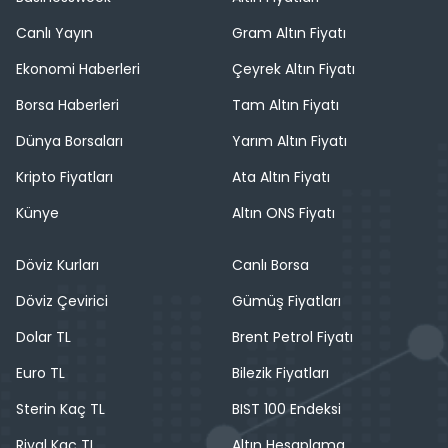
Canlı Yayın
Gram Altın Fiyatı
Ekonomi Haberleri
Çeyrek Altın Fiyatı
Borsa Haberleri
Tam Altın Fiyatı
Dünya Borsaları
Yarım Altın Fiyatı
Kripto Fiyatları
Ata Altın Fiyatı
Künye
Altın ONS Fiyatı
Döviz Kurları
Canlı Borsa
Döviz Çevirici
Gümüş Fiyatları
Dolar TL
Brent Petrol Fiyatı
Euro TL
Bilezik Fiyatları
Sterin Kaç TL
BIST 100 Endeksi
Riyal Kaç TL
Altın Hesaplama