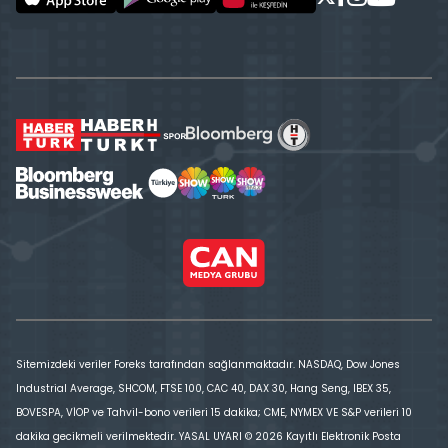
Sitemizdeki veriler Foreks tarafından sağlanmaktadır. NASDAQ, Dow Jones
Industrial Average, SHCOM, FTSE 100, CAC 40, DAX 30, Hang Seng, IBEX 35,
BOVESPA, VİOP ve Tahvil-bono verileri 15 dakika; CME, NYMEX VE S&P verileri 10
dakika gecikmeli verilmektedir. YASAL UYARI © 2026 Kayıtlı Elektronik Posta