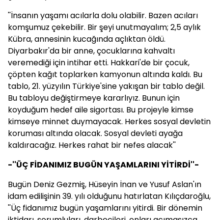
''İnsanın yaşamı acılarla dolu olabilir. Bazen acıları
komşumuz çekebilir. Bir şeyi unutmayalım; 2,5 aylık
Kübra, annesinin kucağında açlıktan öldü.
Diyarbakır'da bir anne, çocuklarına kahvaltı
veremediği için intihar etti. Hakkari'de bir çocuk,
çöpten kağıt toplarken kamyonun altında kaldı. Bu
tablo, 21. yüzyılın Türkiye'sine yakışan bir tablo değil.
Bu tabloyu değiştirmeye kararlıyız. Bunun için
koyduğum hedef aile sigortası. Bu projeyle kimse
kimseye minnet duymayacak. Herkes sosyal devletin
koruması altında olacak. Sosyal devleti ayağa
kaldıracağız. Herkes rahat bir nefes alacak''
-''ÜÇ FİDANIMIZ BUGÜN YAŞAMLARINI YİTİRDİ''-
Bugün Deniz Gezmiş, Hüseyin İnan ve Yusuf Aslan'ın
idam edilişinin 39. yılı olduğunu hatırlatan Kılıçdaroğlu,
''Üç fidanımız bugün yaşamlarını yitirdi. Bir dönemin
iktidarı, sorumluları, darbecileri, onları acımasızca