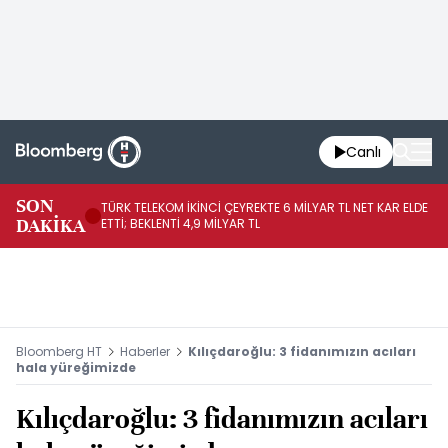
Canlı
SON
TÜRK TELEKOM İKİNCİ ÇEYREKTE 6 MİLYAR TL NET KAR ELDE
AB
DAKİKA
ETTİ; BEKLENTİ 4,9 MİLYAR TL
İR
Bloomberg HT
Haberler
Kılıçdaroğlu: 3 fidanımızın acıları
hala yüreğimizde
Kılıçdaroğlu: 3 fidanımızın acıları