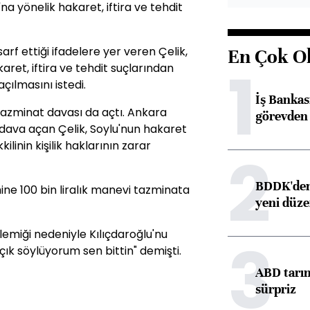
a yönelik hakaret, iftira ve tehdit
rf ettiği ifadelere yer veren Çelik,
En Çok O
1
ret, iftira ve tehdit suçlarından
çılmasını istedi.
İş Banka
k tazminat davası da açtı. Ankara
görevden 
ava açan Çelik, Soylu'nun hakaret
linin kişilik haklarının zarar
2
BDDK'den 
ine 100 bin liralık manevi tazminata
yeni düz
emiği nedeniyle Kılıçdaroğlu'nu
3
açık söylüyorum sen bittin" demişti.
ABD tarım
sürpriz