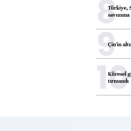
8
Türkiye, 
savunma 
9
Çin'in alt
10
Küresel gı
tırmandı