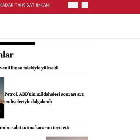
Y KADAR TAHSİSAT İMKANI
HALKBANK, İKİNCİL HALKA
nlar
enli liman talebiyle yükseldi
Petrol, ABD'nin müdahalesi sonrası arz
endişeleriyle dalgalandı
mini sabit tutma kararını teyit etti