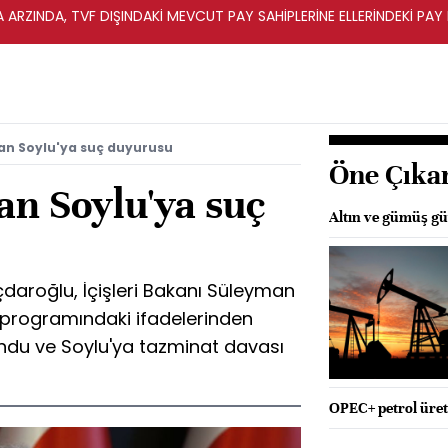
A ARZINDA, TVF DIŞINDAKİ MEVCUT PAY SAHİPLERİNE ELLERİNDEKİ PA
an Soylu'ya suç duyurusu
Öne Çıka
an Soylu'ya suç
Altın ve gümüş güv
daroğlu, İçişleri Bakanı Süleyman
n programındaki ifadelerinden
ndu ve Soylu'ya tazminat davası
OPEC+ petrol üreti