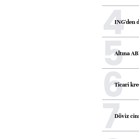
4
ING'den d
5
Altına AB
6
Ticari kr
7
Döviz cins