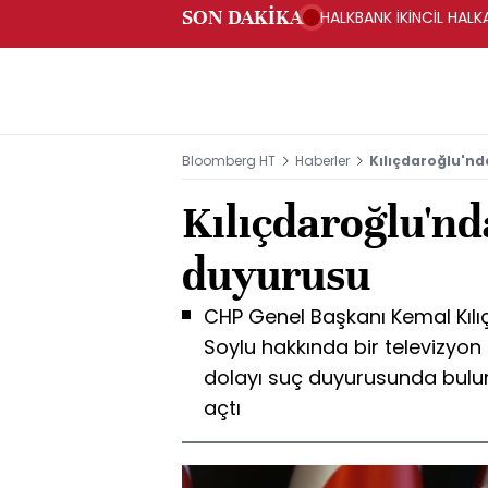
SON DAKİKA
HALKBANK İKİNCİL HALK
SAĞLANACAK -KAP
Bloomberg HT
Haberler
Kılıçdaroğlu'nd
Kılıçdaroğlu'nd
duyurusu
CHP Genel Başkanı Kemal Kılıç
Soylu hakkında bir televizyo
dolayı suç duyurusunda bulu
açtı