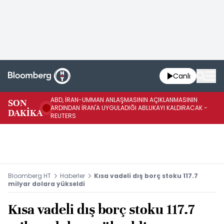
Canlı
ABD, İRAN-UMMAN ANLAŞMASININ AÇIKLANMASININ
AB
SON
ARDINDAN İRAN'A UYGULADIĞI ABLUKAYI KALDIRACAK -
GE
DAKİKA
REUTERS
UY
Bloomberg HT
Haberler
Kısa vadeli dış borç stoku 117.7
milyar dolara yükseldi
Kısa vadeli dış borç stoku 117.7