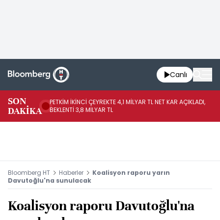
Canlı
SON
PETKİM İKİNCİ ÇEYREKTE 4,1 MİLYAR TL NET KAR AÇIKLADI,
İR
DAKİKA
BEKLENTİ 3,8 MİLYAR TL
UY
Bloomberg HT
Haberler
Koalisyon raporu yarın
Davutoğlu'na sunulacak
Koalisyon raporu Davutoğlu'na