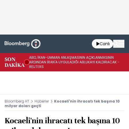
Canlı
ABD, İRAN-UMMAN ANLAŞMASININ AÇIKLANMASININ
AB
SON
ARDINDAN İRAN'A UYGULADIĞI ABLUKAYI KALDIRACAK -
GE
DAKİKA
REUTERS
UY
Bloomberg HT
Haberler
Kocaeli'nin ihracatı tek başına 10
milyar doları geçti
Kocaeli'nin ihracatı tek başına 10