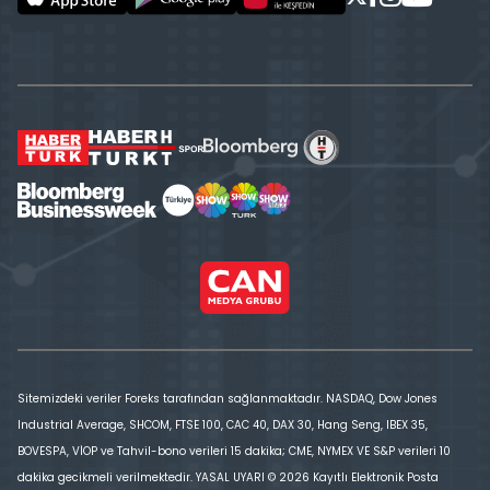
Sitemizdeki veriler Foreks tarafından sağlanmaktadır. NASDAQ, Dow Jones
Industrial Average, SHCOM, FTSE 100, CAC 40, DAX 30, Hang Seng, IBEX 35,
BOVESPA, VİOP ve Tahvil-bono verileri 15 dakika; CME, NYMEX VE S&P verileri 10
dakika gecikmeli verilmektedir. YASAL UYARI © 2026 Kayıtlı Elektronik Posta