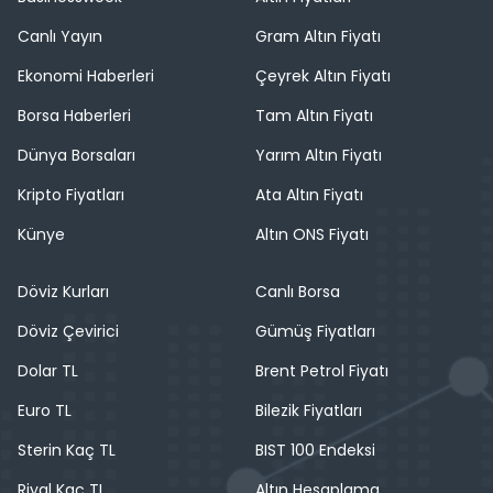
Canlı Yayın
Gram Altın Fiyatı
Ekonomi Haberleri
Çeyrek Altın Fiyatı
Borsa Haberleri
Tam Altın Fiyatı
Dünya Borsaları
Yarım Altın Fiyatı
Kripto Fiyatları
Ata Altın Fiyatı
Künye
Altın ONS Fiyatı
Döviz Kurları
Canlı Borsa
Döviz Çevirici
Gümüş Fiyatları
Dolar TL
Brent Petrol Fiyatı
Euro TL
Bilezik Fiyatları
Sterin Kaç TL
BIST 100 Endeksi
Riyal Kaç TL
Altın Hesaplama