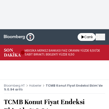
Canlı
SON
MEKSİKA MERKEZ BANKASI FAİZ ORANINI YÜZDE 6,50'DE
OY
DAKİKA
SABİT BIRAKTI; BEKLENTİ YÜZDE 6,50
AÇ
Bloomberg HT
Haberler
TCMB Konut Fiyat Endeksi Ekim'de
% 0.94 arttı
TCMB Konut Fiyat Endeksi