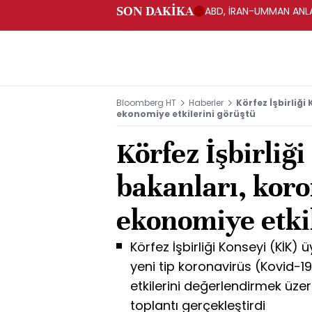
SON DAKİKA
ABD, İRAN-UMMAN ANLA
Bloomberg HT
Haberler
Körfez İşbirliğ
ekonomiye etkilerini görüştü
Körfez İşbirliğ
bakanları, kor
ekonomiye etki
Körfez İşbirliği Konseyi (KİK) 
yeni tip koronavirüs (Kovid-1
etkilerini değerlendirmek üze
toplantı gerçekleştirdi