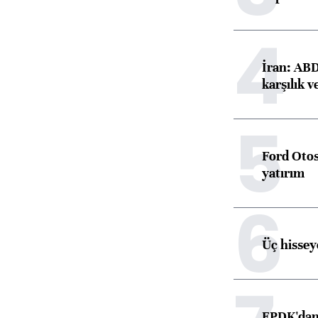
4
İran: ABD 
karşılık v
5
Ford Otos
yatırım
6
Üç hisseye
EPDK'dan 