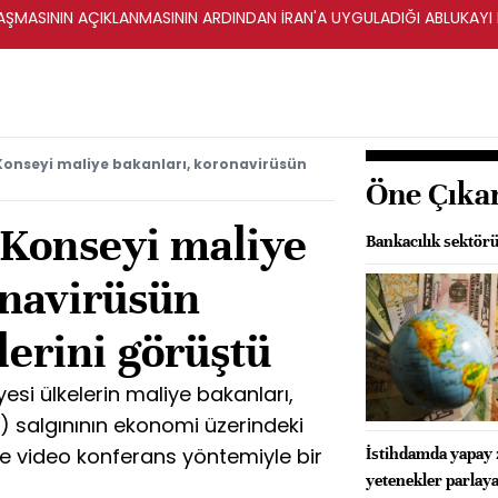
ŞMASININ AÇIKLANMASININ ARDINDAN İRAN'A UYGULADIĞI ABLUKAYI
i Konseyi maliye bakanları, koronavirüsün
Öne Çıka
i Konseyi maliye
Bankacılık sektörü
onavirüsün
lerini görüştü
üyesi ülkelerin maliye bakanları,
9) salgınının ekonomi üzerindeki
re video konferans yöntemiyle bir
İstihdamda yapay z
yetenekler parlay