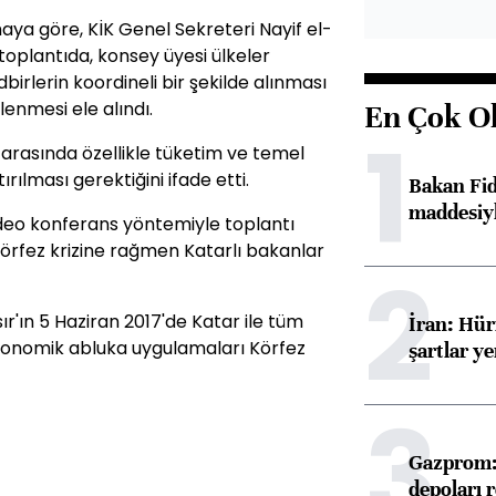
maya göre, KİK Genel Sekreteri Nayif el-
 toplantıda, konsey üyesi ülkeler
birlerin koordineli bir şekilde alınması
nmesi ele alındı.
En Çok O
1
 arasında özellikle tüketim ve temel
ırılması gerektiğini ifade etti.
Bakan Fi
maddesiyl
video konferans yöntemiyle toplantı
Körfez krizine rağmen Katarlı bakanlar
2
ır'ın 5 Haziran 2017'de Katar ile tüm
İran: Hü
 ekonomik abluka uygulamaları Körfez
şartlar ye
3
Gazprom: 
depoları 