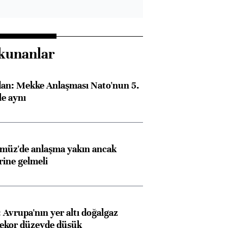
kunanlar
dan: Mekke Anlaşması Nato'nun 5.
e aynı
rmüz'de anlaşma yakın ancak
rine gelmeli
Avrupa'nın yer altı doğalgaz
rekor düzeyde düşük