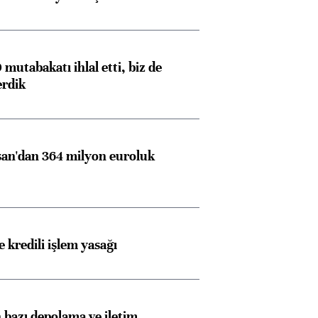
mutabakatı ihlal etti, biz de
erdik
an'dan 364 milyon euroluk
 kredili işlem yasağı
bazı depolama ve iletim