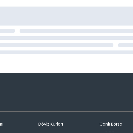
rı
Döviz Kurları
Canlı Borsa