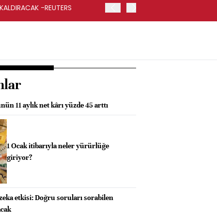
 KALDIRACAK -REUTERS
ABD DIŞİŞLERİ BAKANLIĞI
UYGULANACAK
nlar
nün 11 aylık net kârı yüzde 45 arttı
1 Ocak itibarıyla neler yürürlüğe
giriyor?
eka etkisi: Doğru soruları sorabilen
acak