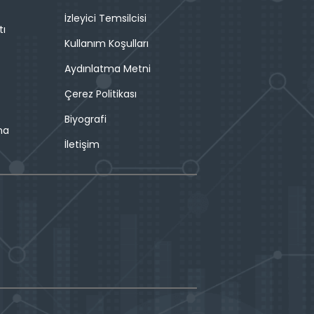
İzleyici Temsilcisi
tı
Kullanım Koşulları
Aydınlatma Metni
Çerez Politikası
Biyografi
ma
İletişim