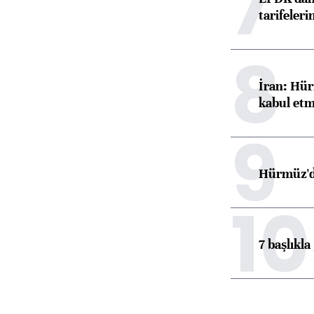
7
tarifeleri
8
İran: Hür
kabul etm
9
Hürmüz'de
10
7 başlıkla